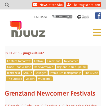
Newsletter-Abo
Beitrag schreiben
09.01.2015
jungekultur42
Capture Tomorrow
Festival
Grenzland
Newcomer
Once Upon A Time
Radevormwald
Regionale Kulturpolitik
remscheid
Schule
solingen
Svenja Schimmelpfennig
The B-Side
The Cuckoo
Velbert
Wuppertal
Grenzland Newcomer Festivals