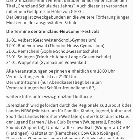
Das Grenzland-Team verleiht darüber hinaus einer Schule den
Titel „Grenzland Schule des Jahres“. Auch dieser ist verbunden
mit einem Geldpreis in Höhe von € 500,-.
Der Betrag ist zweckgebunden an die weitere Förderung junger
Musiker an der ausgewählten Schule.
Die Termine der Grenzland-Newcomer-Festivals
16.01. Velbert (Geschwister-Scholl-Gymnasium)
17.01. Radevormwald (Theodor-Heuss-Gymnasium)
21.01. Remscheid (Sophie-Scholl-Gesamtschule)
23.01. Solingen (Friedrich-Albert-Lange-Gesamtschule)
24.01. Wuppertal (Gymnasium Vohwinkel)
Alle Veranstaltungen beginnen einheitlich um 18:00 Uhr.
Veranstaltungsende ist ca. 21:30 Uhr.
Der Eintrittspreis (nur Abendkasse) liegt bei allen
Veranstaltungen bei Schüler-freundlichen € 3,-.
weitere Infos unter www.grenzland-kultur.de
„Grenzland“ wird gefördert durch die Regionale Kulturpolitik des
Landes NRW (Ministerium für Familie, Kinder, Jugend, Kultur und
Sport des Landes Nordrhein-Westfalen) unterstützt durch: Haus
der Jugend Barmen / Live Club Barmen (Wuppertal), Rookie
Sounds (Wuppertal), Utopiastadt / clownfisch (Wuppertal), CVJM
(Hattingen), Kraftstation (Remscheid), Cow Club (Solingen),
Deutsches Klingenmuseum (Solingen), Kattwinkelsche Fabrik