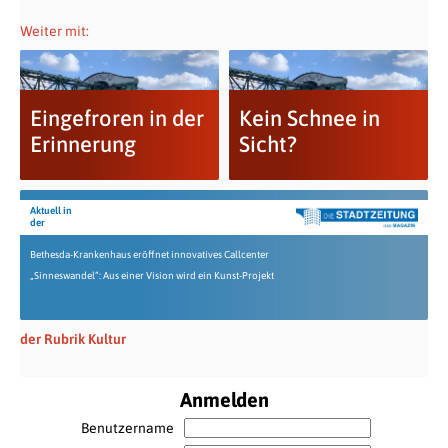
Weiter mit:
Eingefroren in der
Kein Schnee in
Erinnerung
Sicht?
Aktuell in
der
Bethesda-Krankenhaus eröffnet innovatives Callcenter
„Sinneswandel“: Aus einer Vision wird ein Kunst-Projekt
der Rubrik Kultur
Anmelden
Benutzername