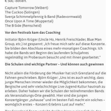
€ 500,- dotiert.
Capture Tomorrow (Velbert)
The Cuckoo (Solingen)
Svenja Schimmelpfennig & Band (Radevormwald)
Once Upon A Time (Wuppertal)
The B-Side (Remscheid)
Vor den Festivals kam das Coaching
Initiator Björn Krüger (Uncle Ho, Henrik Freischlader, Blue Man
Group, etc.) ist gespannt: „Ich freue mich sehr auf diese Konzerte.
Sie bilden den Abschluss eines mehr-monatigen Coachings. Ich
habe die Bands seit Beginn des laufenden Schuljahres
regelmäßig im Proberaum besucht und mit ihnen gearbeitet.“
Die Schulen sind wichtige Partner – Und können auch gewinnen
Nicht allein die Förderung der Musiker hat sich Grenzland auf die
Fahnen geschrieben. Björn Krüger: „Uns ist es auch wichtig, dass
junge Menschen immer wieder die Möglichkeit bekommen, die
Bergische und sehr vielschichtige Live-Jugend-Kultur hautnah zu
erleben. Daher haben wir die Schulen der teilnehmenden Bands
als Veranstaltungs-Orte gewählt. Hier sind die jungen
Konzertgänger „zuhause“ und im besten Fall macht ein solches –
womöglich erstes – Konzert-Erlebnis Lust auf mehr.“