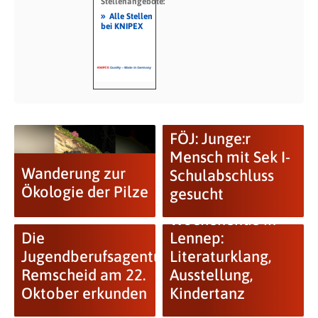
Stellenangebote:
»
Alle Stellen
bei KNIPEX
FÖJ: Junge:r
Mensch mit Sek I-
Wanderung zur
Schulabschluss
Ökologie der Pilze
gesucht
Langes
Wochenende in
Die
Lennep:
Jugendberufsagentur
Literaturklang,
Remscheid am 22.
Ausstellung,
Oktober erkunden
Kindertanz