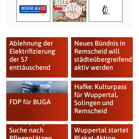
Ablehnung der
Neues Bündnis in
Elektrifizierung
Remscheid will
der S7
städteübergreifend
enttäuschend
aktiv werden
Hafke: Kulturpass
für Wuppertal,
FDP für BUGA
Solingen und
Remscheid
Hafke (FDP):
Suche nach
Wuppertal startet
Pflegeplätzen
Plakat-Aktion