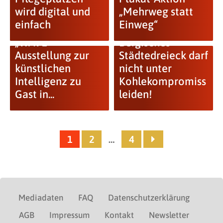
wird digital und
„Mehrweg statt
einfach
Einweg“
„WAVE“-
Bergisches
Ausstellung zur
Städtedreieck darf
künstlichen
nicht unter
Intelligenz zu
Kohlekompromiss
Gast in...
leiden!
1
2
…
4
Mediadaten
FAQ
Datenschutzerklärung
AGB
Impressum
Kontakt
Newsletter