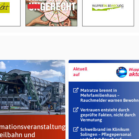
Aktuell
auf
Matratze brennt in
Mehrfamilienhaus –
Rauchmelder warnen Bewohn
Vertrauen entsteht durch
geprüfte Fakten, nicht durch
Vermutung
rmationsveranstaltung
Schwelbrand im Klinikum
Seilbahn und
Solingen – Pflegepersonal