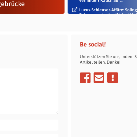
verhindert Rauch auf...
ebrücke
Luxus-Schleuser-Affäre: Soling
Beigeordneter Jan Welzel blei
im Dienst
Be social!
Unterstützen Sie uns, indem S
Artikel teilen. Danke!