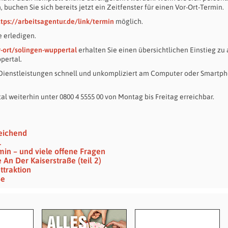
uchen Sie sich bereits jetzt ein Zeitfenster für einen Vor-Ort-Termin.
ttps://arbeitsagentur.de/link/termin
möglich.
e erledigen.
r-ort/solingen-wuppertal
erhalten Sie einen übersichtlichen Einstieg zu 
pertal.
 Dienstleistungen schnell und unkompliziert am Computer oder Smartp
al weiterhin unter 0800 4 5555 00 von Montag bis Freitag erreichbar.
eichend
1
min – und viele offene Fragen
n Der Kaiserstraße (teil 2)
traktion
ße