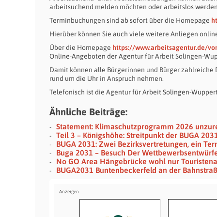
arbeitsuchend melden möchten oder arbeitslos werden, b
Terminbuchungen sind ab sofort über die Homepage
h
Hierüber können Sie auch viele weitere Anliegen onlin
Über die Homepage
https://www.arbeitsagentur.de/vo
Online-Angeboten der Agentur für Arbeit Solingen-Wup
Damit können alle Bürgerinnen und Bürger zahlreiche
rund um die Uhr in Anspruch nehmen.
Telefonisch ist die Agentur für Arbeit Solingen-Wuppert
Ähnliche Beiträge:
Statement: Klimaschutzprogramm 2026 unzur
Teil 3 – Königshöhe: Streitpunkt der BUGA 203
BUGA 2031: Zwei Bezirksvertretungen, ein Ter
Buga 2031 – Besuch Der Wettbewerbsentwürfe A
No GO Area Hängebrücke wohl nur Touristenat
BUGA2031 Buntenbeckerfeld an der Bahnstra