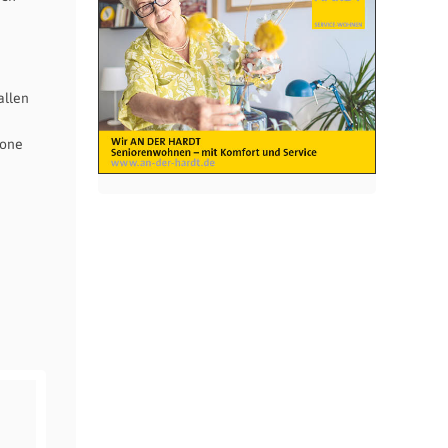
allen
hone