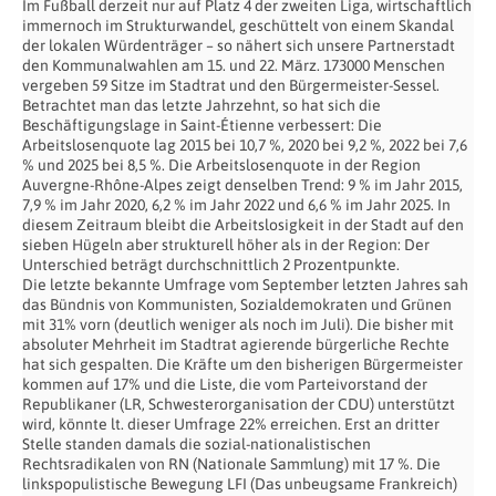
Im Fußball derzeit nur auf Platz 4 der zweiten Liga, wirtschaftlich
immernoch im Strukturwandel, geschüttelt von einem Skandal
der lokalen Würdenträger – so nähert sich unsere Partnerstadt
den Kommunalwahlen am 15. und 22. März. 173000 Menschen
vergeben 59 Sitze im Stadtrat und den Bürgermeister-Sessel.
Betrachtet man das letzte Jahrzehnt, so hat sich die
Beschäftigungslage in Saint-Étienne verbessert: Die
Arbeitslosenquote lag 2015 bei 10,7 %, 2020 bei 9,2 %, 2022 bei 7,6
% und 2025 bei 8,5 %. Die Arbeitslosenquote in der Region
Auvergne-Rhône-Alpes zeigt denselben Trend: 9 % im Jahr 2015,
7,9 % im Jahr 2020, 6,2 % im Jahr 2022 und 6,6 % im Jahr 2025. In
diesem Zeitraum bleibt die Arbeitslosigkeit in der Stadt auf den
sieben Hügeln aber strukturell höher als in der Region: Der
Unterschied beträgt durchschnittlich 2 Prozentpunkte.
Die letzte bekannte Umfrage vom September letzten Jahres sah
das Bündnis von Kommunisten, Sozialdemokraten und Grünen
mit 31% vorn (deutlich weniger als noch im Juli). Die bisher mit
absoluter Mehrheit im Stadtrat agierende bürgerliche Rechte
hat sich gespalten. Die Kräfte um den bisherigen Bürgermeister
kommen auf 17% und die Liste, die vom Parteivorstand der
Republikaner (LR, Schwesterorganisation der CDU) unterstützt
wird, könnte lt. dieser Umfrage 22% erreichen. Erst an dritter
Stelle standen damals die sozial-nationalistischen
Rechtsradikalen von RN (Nationale Sammlung) mit 17 %. Die
linkspopulistische Bewegung LFI (Das unbeugsame Frankreich)