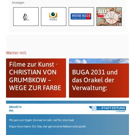
Weiter mit:
Filme zur Kunst ·
CHRISTIAN VON
BUGA 2031 und
GRUMBKOW –
das Orakel der
WEGE ZUR FARBE
Verwaltung:
Aktuell in
der
Mirjam von Eigen: Einmal im Jahr reif für die Insel
Klaus Voormann: Ein Star, der gerne eine Nebenrolle spielt