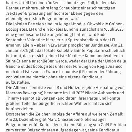
hartes Urteil für einen äußerst schmutzigen Fall, in dem das
Rathaus mehrere Jahre lang Schauplatz einer schmutzigen
„Sextape”-Erpressung auf höchster Ebene gegen den
ehemaligen ersten Beigeordneten war.“
Die lokalen Parteien sind im Kungel-Modus. Obwohl die Grünen-
Écologistes, LFI und ein lokales Bündnis zunächst am 9. Juli 2025
eine gemeinsame Liste angekündigt hatten, wird Ende
September Valentine Mercier zur Spitzenkandidatin der LFI
ernannt, allein – aber in Erwartung möglicher Bündnisse. Am 21.
Januar 2026 gibt das lokale Kollektiv Sainté Populaire schließlich
bekannt, dass es sich keiner Liste für diese Kommunalwahlen in
Saint-Étienne anschließen werde, weder der Liste der Union de la
Gauche et des Écologistes unter der Führung von Régis Juanico
noch der Liste von La France insoumise (LFI) unter der Führung
von Valentine Mercier, ohne eine eigene Kandidatur
aufzustellen.
Die Alliance centriste von LR und Horizons (eine Abspaltung von
Macrons Bewegung) benannte im Juli 2025 Nicole Aubourdy und
Thierry Pépinot als Spitzenkandidaten ihrer Partei und könnte
größere Teile der bürgerlich-rechten Wählerschaft zu sich
herüberziehen.
Dort stehen die Zeichen infolge der Affäre auf weiteren Zerfall:
Am 23. Dezember gibt Marc Chassaubéné, ehemaliger
Beigeordneter für Kultur, der seit dem Rückzug von Gaël Perdriau
zum ersten Beigeordneten aufgestiegen ist, seine Kandidatur