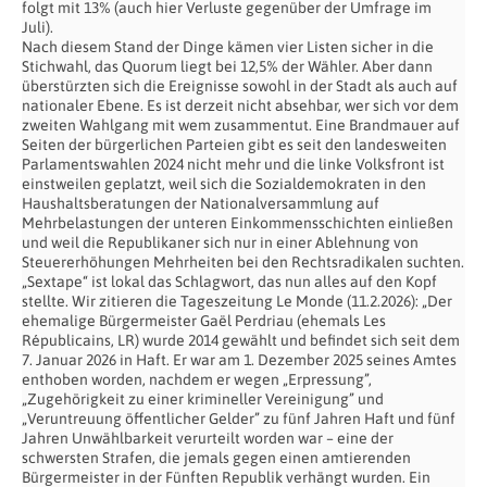
folgt mit 13% (auch hier Verluste gegenüber der Umfrage im
Juli).
Nach diesem Stand der Dinge kämen vier Listen sicher in die
Stichwahl, das Quorum liegt bei 12,5% der Wähler. Aber dann
überstürzten sich die Ereignisse sowohl in der Stadt als auch auf
nationaler Ebene. Es ist derzeit nicht absehbar, wer sich vor dem
zweiten Wahlgang mit wem zusammentut. Eine Brandmauer auf
Seiten der bürgerlichen Parteien gibt es seit den landesweiten
Parlamentswahlen 2024 nicht mehr und die linke Volksfront ist
einstweilen geplatzt, weil sich die Sozialdemokraten in den
Haushaltsberatungen der Nationalversammlung auf
Mehrbelastungen der unteren Einkommensschichten einließen
und weil die Republikaner sich nur in einer Ablehnung von
Steuererhöhungen Mehrheiten bei den Rechtsradikalen suchten.
„Sextape“ ist lokal das Schlagwort, das nun alles auf den Kopf
stellte. Wir zitieren die Tageszeitung Le Monde (11.2.2026): „Der
ehemalige Bürgermeister Gaël Perdriau (ehemals Les
Républicains, LR) wurde 2014 gewählt und befindet sich seit dem
7. Januar 2026 in Haft. Er war am 1. Dezember 2025 seines Amtes
enthoben worden, nachdem er wegen „Erpressung”,
„Zugehörigkeit zu einer krimineller Vereinigung” und
„Veruntreuung öffentlicher Gelder” zu fünf Jahren Haft und fünf
Jahren Unwählbarkeit verurteilt worden war – eine der
schwersten Strafen, die jemals gegen einen amtierenden
Bürgermeister in der Fünften Republik verhängt wurden. Ein