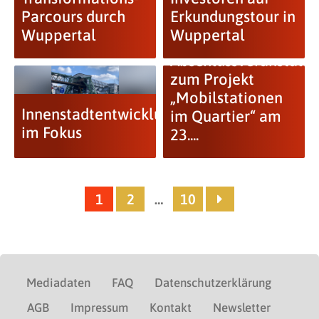
Parcours durch
Erkundungstour in
Wuppertal
Wuppertal
Abschlussveranstalt
zum Projekt
„Mobilstationen
Innenstadtentwicklung
im Quartier“ am
im Fokus
23....
1
2
…
10
Mediadaten
FAQ
Datenschutzerklärung
AGB
Impressum
Kontakt
Newsletter