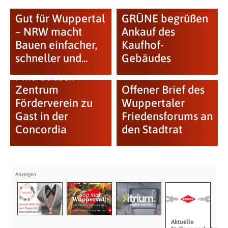
Gut für Wuppertal
GRÜNE begrüßen
– NRW macht
Ankauf des
Bauen einfacher,
Kaufhof-
schneller und...
Gebäudes
11. März / Der
Pina Bausch
Zentrum
Offener Brief des
Förderverein zu
Wuppertaler
Gast in der
Friedensforums an
Concordia
den Stadtrat
Aktuelle