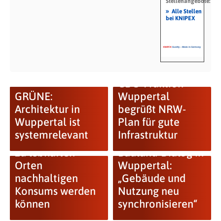
Stellenangebote:
»
Alle Stellen
bei KNIPEX
CDU-Fraktion
GRÜNE:
Wuppertal
Architektur in
begrüßt NRW-
Wuppertal ist
Plan für gute
systemrelevant
Infrastruktur
Wie Innenstädte
zu lebhaften
Bauland-Dialog in
Orten
Wuppertal:
nachhaltigen
„Gebäude und
Konsums werden
Nutzung neu
können
synchronisieren“