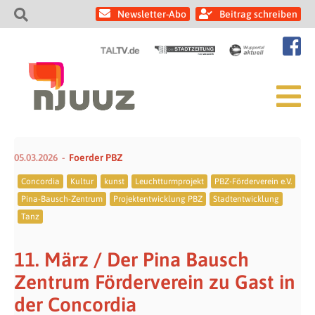
Newsletter-Abo
Beitrag schreiben
05.03.2026
Foerder PBZ
Concordia
Kultur
kunst
Leuchtturmprojekt
PBZ-Förderverein e.V.
Pina-Bausch-Zentrum
Projektentwicklung PBZ
Stadtentwicklung
Tanz
11. März / Der Pina Bausch
Zentrum Förderverein zu Gast in
der Concordia