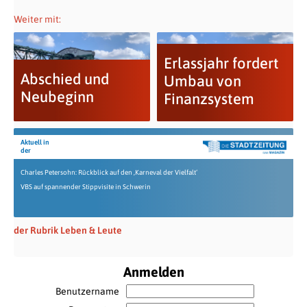
Weiter mit:
Erlassjahr fordert
Abschied und
Umbau von
Neubeginn
Finanzsystem
Aktuell in
der
Charles Petersohn: Rückblick auf den ‚Karneval der Vielfalt‘
VBS auf spannender Stippvisite in Schwerin
der Rubrik Leben & Leute
Anmelden
Benutzername