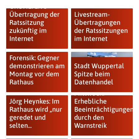
GRÜNE: Live-
Übertragung der
Livestream-
Ratssitzung
Übertragungen
zukünftig im
der Ratssitzungen
Internet
im Internet
Forensik: Gegner
demonstrieren am
Stadt Wuppertal
Montag vor dem
Spitze beim
Rathaus
Datenhandel
Mittwoch:
Jörg Heynkes: Im
Erhebliche
Rathaus wird „nur
Beeinträchtigungen
geredet und
durch den
selten...
Warnstreik