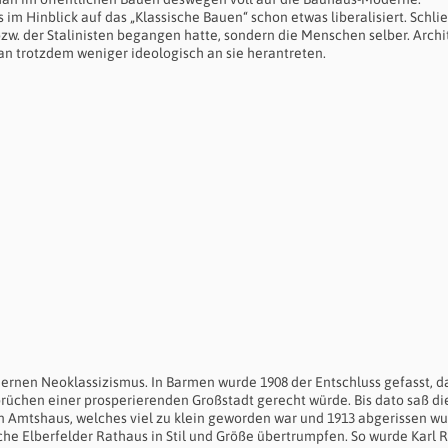
 im Hinblick auf das „Klassische Bauen“ schon etwas liberalisiert. Schli
 bzw. der Stalinisten begangen hatte, sondern die Menschen selber. Archi
 man trotzdem weniger ideologisch an sie herantreten.
dernen Neoklassizismus. In Barmen wurde 1908 der Entschluss gefasst, d
rüchen einer prosperierenden Großstadt gerecht würde. Bis dato saß di
n Amtshaus, welches viel zu klein geworden war und 1913 abgerissen wu
e Elberfelder Rathaus in Stil und Größe übertrumpfen. So wurde Karl R