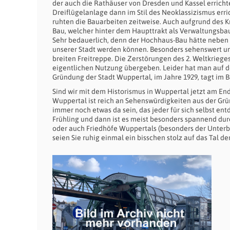
der auch die Rathäuser von Dresden und Kassel erricht
Dreiflügelanlage dann im Stil des Neoklassizismus erric
ruhten die Bauarbeiten zeitweise. Auch aufgrund des K
Bau, welcher hinter dem Haupttrakt als Verwaltungsba
Sehr bedauerlich, denn der Hochhaus-Bau hätte nebe
unserer Stadt werden können. Besonders sehenswert und 
breiten Freitreppe. Die Zerstörungen des 2. Weltkrieg
eigentlichen Nutzung übergeben. Leider hat man auf d
Gründung der Stadt Wuppertal, im Jahre 1929, tagt im 
Sind wir mit dem Historismus in Wuppertal jetzt am End
Wuppertal ist reich an Sehenswürdigkeiten aus der Gründ
immer noch etwas da sein, das jeder für sich selbst en
Frühling und dann ist es meist besonders spannend durc
oder auch Friedhöfe Wuppertals (besonders der Unterb
seien Sie ruhig einmal ein bisschen stolz auf das Tal