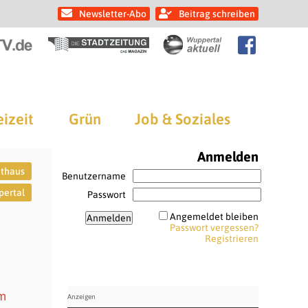
Newsletter-Abo
Beitrag schreiben
eizeit
Grün
Job & Soziales
Anmelden
thaus
Benutzername
ertal
Passwort
Angemeldet bleiben
Passwort vergessen?
Registrieren
em