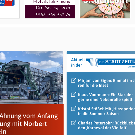
Aktuell
in der
Mirjam von Eigen: Einmal im 
reif für die Insel
Klaus Voormann: Ein Star, der
gerne eine Nebenrolle spielt
Kristof Stößel: Mit ‚Hitzeperio
in die Sommer-Saison
 Ahnung vom Anfang
sung mit Norbert
Charles Petersohn: Rückblick 
den ‚Karneval der Vielfalt‘
ein