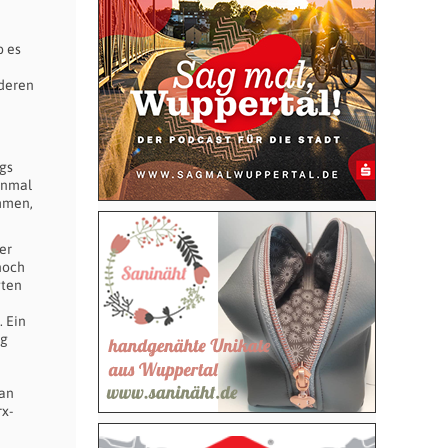
b es
 deren
ngs
inmal
ommen,
er
noch
gten
. Ein
ng
man
rx-