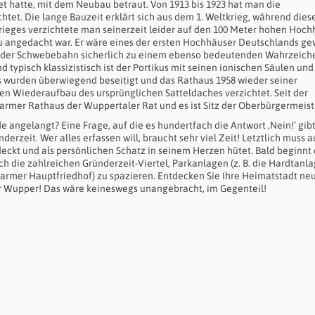
et hatte, mit dem Neubau betraut. Von 1913 bis 1923 hat man die
htet. Die lange Bauzeit erklärt sich aus dem 1. Weltkrieg, während diese
rieges verzichtete man seinerzeit leider auf den 100 Meter hohen Hoch
u angedacht war. Er wäre eines der ersten Hochhäuser Deutschlands ge
n der Schwebebahn sicherlich zu einem ebenso bedeutenden Wahrzeich
typisch klassizistisch ist der Portikus mit seinen ionischen Säulen und
es wurden überwiegend beseitigt und das Rathaus 1958 wieder seiner
en Wiederaufbau des ursprünglichen Satteldaches verzichtet. Seit der
Barmer Rathaus der Wuppertaler Rat und es ist Sitz der Oberbürgermeist
e angelangt? Eine Frage, auf die es hundertfach die Antwort ‚Nein!‘ gib
erzeit. Wer alles erfassen will, braucht sehr viel Zeit! Letztlich muss 
tdeckt und als persönlichen Schatz in seinem Herzen hütet. Bald beginnt
h die zahlreichen Gründerzeit-Viertel, Parkanlagen (z. B. die Hardtanla
armer Hauptfriedhof) zu spazieren. Entdecken Sie Ihre Heimatstadt ne
 der Wupper! Das wäre keineswegs unangebracht, im Gegenteil!