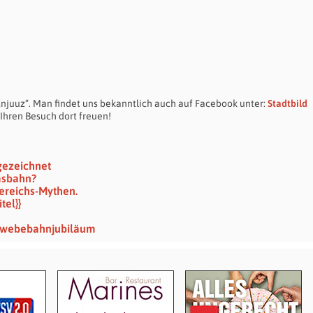
 „njuuz“. Man findet uns bekanntlich auch auf Facebook unter:
Stadtbild
Ihren Besuch dort freuen!
gezeichnet
msbahn?
ereichs-Mythen.
tel}}
chwebebahn­jubiläum