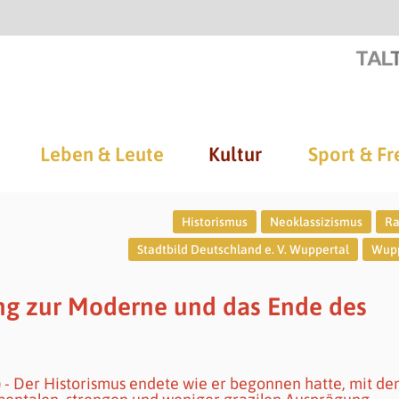
Leben & Leute
Kultur
Sport & Fr
Historismus
Neoklassizismus
Ra
Stadtbild Deutschland e. V. Wuppertal
Wupp
ng zur Moderne und das Ende des
 - Der Historismus endete wie er begonnen hatte, mit d