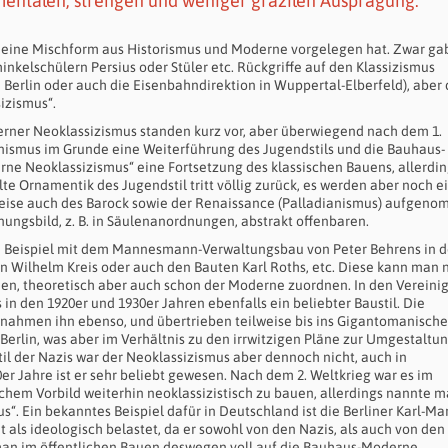
umentalen, strengen und weniger grazilen Ausprägung.
r eine Mischform aus Historismus und Moderne vorgelegen hat. Zwar ga
inkelschülern Persius oder Stüler etc. Rückgriffe auf den Klassizismus
 in Berlin oder auch die Eisenbahndirektion in Wuppertal-Elberfeld), aber
izismus“.
rner Neoklassizismus standen kurz vor, aber überwiegend nach dem 1.
onismus im Grunde eine Weiterführung des Jugendstils und die Bauhaus-
rne Neoklassizismus“ eine Fortsetzung des klassischen Bauens, allerdi
 Ornamentik des Jugendstil tritt völlig zurück, es werden aber noch e
lweise auch des Barock sowie der Renaissance (Palladianismus) aufgen
ngsbild, z. B. in Säulenanordnungen, abstrakt offenbaren.
um Beispiel mit dem Mannesmann-Verwaltungsbau von Peter Behrens in d
n Wilhelm Kreis oder auch den Bauten Karl Roths, etc. Diese kann man 
en, theoretisch aber auch schon der Moderne zuordnen. In den Vereini
n den 1920er und 1930er Jahren ebenfalls ein beliebter Baustil. Die
ernahmen ihn ebenso, und übertrieben teilweise bis ins Gigantomanische
 Berlin, was aber im Verhältnis zu den irrwitzigen Pläne zur Umgestaltu
stil der Nazis war der Neoklassizismus aber dennoch nicht, auch in
er Jahre ist er sehr beliebt gewesen. Nach dem 2. Weltkrieg war es im
ischem Vorbild weiterhin neoklassizistisch zu bauen, allerdings nannte 
“. Ein bekanntes Beispiel dafür in Deutschland ist die Berliner Karl-Ma
it als ideologisch belastet, da er sowohl von den Nazis, als auch von den
an im öffentlichen Bauen deswegen voll auf die Bauhaus-Moderne.