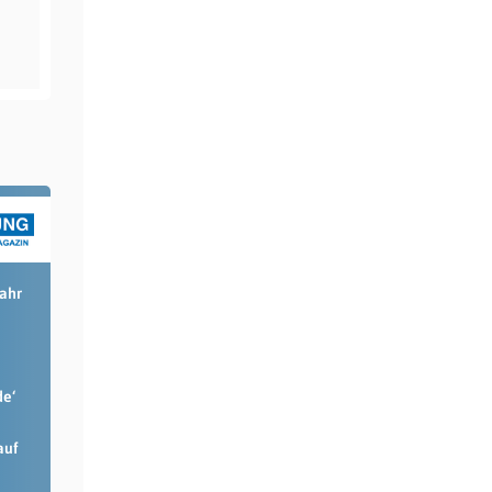
Jahr
de‘
auf