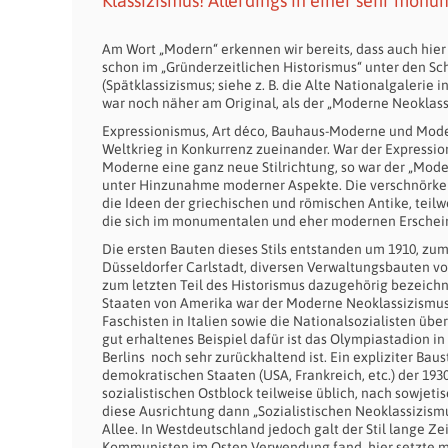
Klassizismus! Allerdings in einer sehr mon
Am Wort „Modern“ erkennen wir bereits, dass auch hie
schon im „Gründerzeitlichen Historismus“ unter den Sch
(Spätklassizismus; siehe z. B. die Alte Nationalgalerie
war noch näher am Original, als der „Moderne Neoklass
Expressionismus, Art déco, Bauhaus-Moderne und Mode
Weltkrieg in Konkurrenz zueinander. War der Expressi
Moderne eine ganz neue Stilrichtung, so war der „Mode
unter Hinzunahme moderner Aspekte. Die verschnörkelte
die Ideen der griechischen und römischen Antike, tei
die sich im monumentalen und eher modernen Erscheinu
Die ersten Bauten dieses Stils entstanden um 1910, z
Düsseldorfer Carlstadt, diversen Verwaltungsbauten vo
zum letzten Teil des Historismus dazugehörig bezeichn
Staaten von Amerika war der Moderne Neoklassizismus i
Faschisten in Italien sowie die Nationalsozialisten üb
gut erhaltenes Beispiel dafür ist das Olympiastadion in
Berlins noch sehr zurückhaltend ist. Ein expliziter Bau
demokratischen Staaten (USA, Frankreich, etc.) der 1930
sozialistischen Ostblock teilweise üblich, nach sowjet
diese Ausrichtung dann „Sozialistischen Neoklassizismus
Allee. In Westdeutschland jedoch galt der Stil lange Ze
Kommunisten im Osten Verwendung fand, hier setzte m