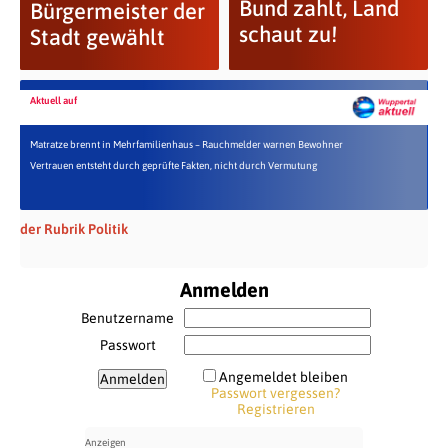
Bund zahlt, Land
Bürgermeister der
schaut zu!
Stadt gewählt
Aktuell auf
Matratze brennt in Mehrfamilienhaus – Rauchmelder warnen Bewohner
Vertrauen entsteht durch geprüfte Fakten, nicht durch Vermutung
der Rubrik Politik
Anmelden
Benutzername
Passwort
Angemeldet bleiben
Passwort vergessen?
Registrieren