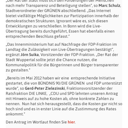
„Der Rat der Stadt muss sich den Forderungen der Menschen
nach mehr Transparenz und Beteiligung stellen“, so
Marc Schulz
,
Stadtverordneter der GRÜNEN abschließend. „Das Internet
bietet vielfältige Möglichkeiten zur Partizipation innerhalb der
demokratischen Strukturen. Ignorant wäre es, sich diesen
Entwicklungen zu verschließen. In Bonn wird die Live-
Übertragung bereits durchgeführt, Essen hat ebenfalls einen
entsprechenden Beschluss gefasst.“
„Das Innenministerium hat auf Nachfrage der FDP-Fraktion im
Landtag die Zulässigkeit von Live-Übertragungen bestätigt“,
ergänzt
Jörn Suika
, Vorsitzender der FDP-Fraktion. „Der Rat der
Stadt Wuppertal sollte jetzt die Chance nutzen, die
Kommunalpolitik für die Bürgerinnen und Bürger transparenter
zu gestalten.“
„Bereits im Mai 2012 haben wir eine entsprechende Initiative
gestartet, die von BÜNDNIS 90/DIE GRÜNEN und FDP unterstützt
wurde“, so
Gerd-Peter Zielezinski
, Fraktionsvorsitzender der
Ratsfraktion DIE LINKE, „CDU und SPD lehnten unseren Antrag
mit Hinweis auf zu hohe Kosten ab, ohne konkrete Zahlen zu
nennen. Nun hat sich herausgestellt, dass die Kosten gar nicht so
hoch sind und es in erster Linie auf die Zustimmung des Rates
ankommt.“
Den Antrag im Wortlaut finden Sie
hier
.