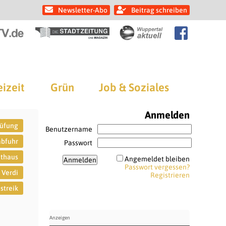
Newsletter-Abo
Beitrag schreiben
eizeit
Grün
Job & Soziales
Anmelden
rüfung
Benutzername
abfuhr
Passwort
thaus
Angemeldet bleiben
Passwort vergessen?
Verdi
Registrieren
streik