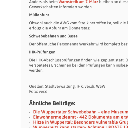
Anders als beim
Warnstreik am 7. März
bleiben an diese
Gewerkschaften informiert worden.
Müllabfuhr
Obwohl auch die AWG vom Streik betroffen ist, soll die
erfolgt die Abfuhr am Donnerstag.
Schwebebahnen und Busse
Der öffentliche Personennahverkehr wird komplett best
IHK-Prüfungen
Die IHK-Abschlussprüfungen finden wie geplant statt. 
verspätetes Erscheinen bei den Prüfungen kann insbes
werden.
____________________
Quellen: Stadtverwaltung, IHK, ver.di, WSW
Foto: ver.di
Ähnliche Beiträge:
Die Wuppertaler Schwebebahn – eine Museu
Einwohnermeldeamt - 442 Dokumente am erst
Hitze in Wuppertal: Besonders vulnerable Gru
Wupperputz kann starten- Achtung UPDATE 13