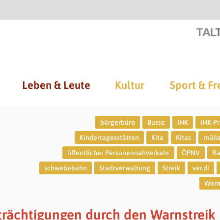
Leben & Leute
Kultur
Sport & Fr
bürgerbüro
Busse
IHK
IHK-P
Kindertagesstätten
Kita
Kitas
müll
öffentlicher Personennahverkehr
ÖPNV
Ra
schwebebahn
Stadtverwaltung
Streik
ver.di
Warn
trächtigungen durch den Warnstreik