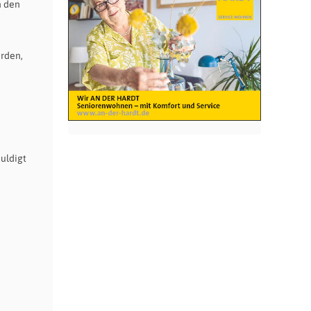
n den
erden,
uldigt