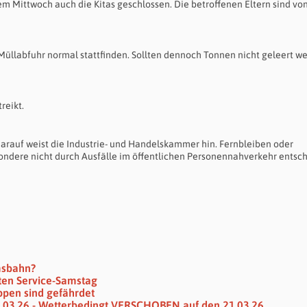
m Mittwoch auch die Kitas geschlossen. Die betroffenen Eltern sind vo
 Müllabfuhr normal stattfinden. Sollten dennoch Tonnen nicht geleert w
reikt.
Darauf weist die Industrie- und Handelskammer hin. Fernbleiben oder
ondere nicht durch Ausfälle im öffentlichen Personennahverkehr entsch
msbahn?
en Service-Samstag
ppen sind gefährdet
.03.26 - Wetterbedingt VERSCHOBEN auf den 21.03.26