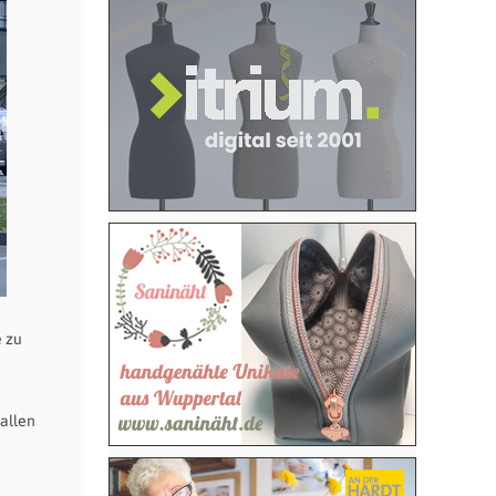
e zu
allen