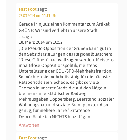
Fast Foot
sagt:
28.03.2014 um 11:11 Uhr
Gerade in njuuz einen Kommentar zum Artikel:
GRÜNE: Wir sind verliebt in unsere Stadt
… sagt:
18. März 2014 um 10:52
„Die Pseudo-Opposition der Grünen kann gut in
den Sebstdarstellungen des Regionalblättchens
“Diese Grünen” nachvollzogen werden. Meistens
inhaltslose Oppositionspolitik, meistens
Unterstützung der CDU/SPD-Mehrheitsfraktion.
So möchten sie mehrheitsfähig für die nächste
Ratsperiode sein. Schade, es gibt so viele
Themen in unserer Stadt, die auf den Nägeln
brennen (innerstädtischer Radweg,
Mehrausgaben Döppersberg, Leerstand, sozialer
Wohnungsbau und soziale Brennpunkte). Also
genug, für mehere Jahre.“ Zitatende
Dem möchte ich NICHTS hinzufügen!
Antworten
Fast Foot
sagt: