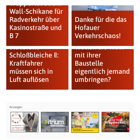
Wuppertal backt
Wall-Schikane für
Radverkehr über
Danke für die das
Kasinostraße und
Hofauer
B 7
Verkehrschaos!
Staustelle
Wollen die WSW
Schloßbleiche Ⅱ:
mit ihrer
Kraftfahrer
Baustelle
müssen sich in
eigentlich jemand
Luft auflösen
umbringen?