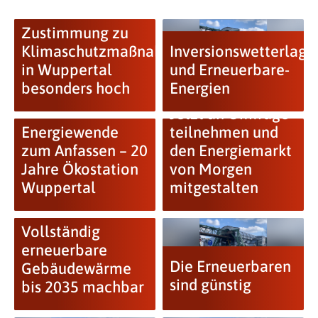
Zustimmung zu
Klimaschutzmaßnahmen
Inversionswetterlage
in Wuppertal
und Erneuerbare-
besonders hoch
Energien
Jetzt an Umfrage
Energiewende
teilnehmen und
zum Anfassen – 20
den Energiemarkt
Jahre Ökostation
von Morgen
Wuppertal
mitgestalten
Vollständig
erneuerbare
Die Erneuerbaren
Gebäudewärme
sind günstig
bis 2035 machbar