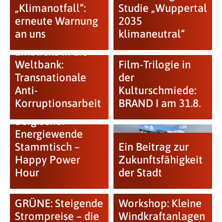
„Klimanotfall“:
Studie „Wuppertal
erneute Warnung
2035
an uns
klimaneutral“
Einblicke in die
Weltbank:
Film-Trilogie in
Transnationale
der
Anti-
Kulturschmiede:
Korruptionsarbeit
BRAND I am 31.8.
Bergischer
Energiewende
Stammtisch –
Ein Beitrag zur
Happy Power
Zukunftsfähigkeit
Hour
der Stadt
GRÜNE: Steigende
Workshop: Kleine
Strompreise – die
Windkraftanlagen