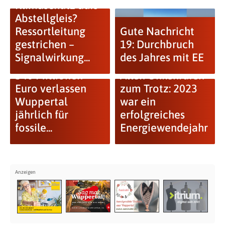
Klimaschutz aufs
Abstellgleis?
Ressortleitung
Gute Nachricht
gestrichen –
19: Durchbruch
Signalwirkung...
des Jahres mit EE
340 Millionen
Allen Unkenrufen
Euro verlassen
zum Trotz: 2023
Wuppertal
war ein
jährlich für
erfolgreiches
fossile...
Energiewendejahr