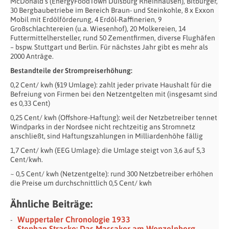
McDonald’s (EnergyFoodTown Duisburg Rheinhausen), Bitburger,
30 Bergbaubetriebe im Bereich Braun- und Steinkohle, 8 x Exxon
Mobil mit Erdölförderung, 4 Erdöl-Raffinerien, 9
Großschlachtereien (u.a. Wiesenhof), 20 Molkereien, 14
Futtermittelhersteller, rund 50 Zementfirmen, diverse Flughäfen
– bspw. Stuttgart und Berlin. Für nächstes Jahr gibt es mehr als
2000 Anträge.
Bestandteile der Strompreiserhöhung:
0,2 Cent/ kwh (§19 Umlage): zahlt jeder private Haushalt für die
Befreiung von Firmen bei den Netzentgelten mit (insgesamt sind
es 0,33 Cent)
0,25 Cent/ kwh (Offshore-Haftung): weil der Netzbetreiber tennet
Windparks in der Nordsee nicht rechtzeitig ans Stromnetz
anschließt, sind Haftungszahlungen in Milliardenhöhe fällig
1,7 Cent/ kwh (EEG Umlage): die Umlage steigt von 3,6 auf 5,3
Cent/kwh.
~ 0,5 Cent/ kwh (Netzentgelte): rund 300 Netzbetreiber erhöhen
die Preise um durchschnittlich 0,5 Cent/ kwh
Ähnliche Beiträge:
Wuppertaler Chronologie 1933
Stephan Stracke: Das Massaker am Wenzelnberg