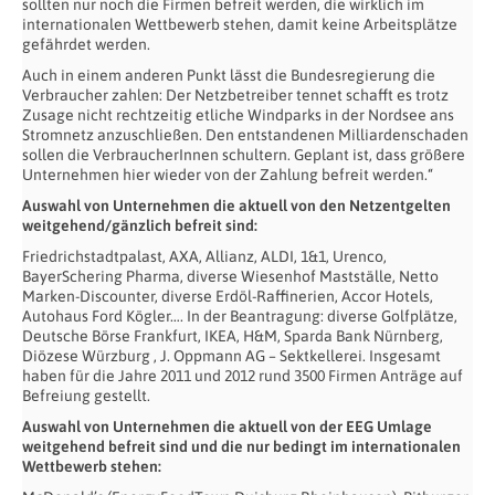
sollten nur noch die Firmen befreit werden, die wirklich im
internationalen Wettbewerb stehen, damit keine Arbeitsplätze
gefährdet werden.
Auch in einem anderen Punkt lässt die Bundesregierung die
Verbraucher zahlen: Der Netzbetreiber tennet schafft es trotz
Zusage nicht rechtzeitig etliche Windparks in der Nordsee ans
Stromnetz anzuschließen. Den entstandenen Milliardenschaden
sollen die VerbraucherInnen schultern. Geplant ist, dass größere
Unternehmen hier wieder von der Zahlung befreit werden.“
Auswahl von Unternehmen die aktuell von den Netzentgelten
weitgehend/gänzlich befreit sind:
Friedrichstadtpalast, AXA, Allianz, ALDI, 1&1, Urenco,
BayerSchering Pharma, diverse Wiesenhof Mastställe, Netto
Marken-Discounter, diverse Erdöl-Raffinerien, Accor Hotels,
Autohaus Ford Kögler…. In der Beantragung: diverse Golfplätze,
Deutsche Börse Frankfurt, IKEA, H&M, Sparda Bank Nürnberg,
Diözese Würzburg , J. Oppmann AG – Sektkellerei. Insgesamt
haben für die Jahre 2011 und 2012 rund 3500 Firmen Anträge auf
Befreiung gestellt.
Auswahl von Unternehmen die aktuell von der EEG Umlage
weitgehend befreit sind und die nur bedingt im internationalen
Wettbewerb stehen: