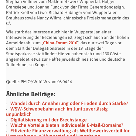
Stephan Vollmer vom Maklernetzwerk Wuppertal, Holger
Bramsiepe und Joanna Funck von der Firma Generationdesign,
Patrick Krell von Liwo, Richard Hubinger vom Wuppertaler
Brauhaus sowie Nancy Wilms, chinesische Projektmanagerin des
C³.
Wie stark das Interesse auch hier in Wuppertal an einer
Intensivierung der Beziehungen ist, zeigt sich auch an der hohen
Anmeldezahl zum „
China-Forum 2016
“, das nur zwei Tage vor
dem Start der Delegationsreise in der 19. Etage der
Stadtsparkasse stattfindet: Hierzu haben sich rund 130 Gäste
angemeldet, etwa zur Hälfte jeweils chinesische und deutsche
Teilnehmer, so Koppe.
Quelle: PM C³/Wifö W vom 05.04.16
Ähnliche Beiträge:
Wandel durch Annäherung oder Frieden durch Stärke?
WSW-Schwebebahn auch im Juni zuverlässig
unpünktlich
Digitalisierung mit der Brechstange
Welche Vorteile bieten individuelle E-Mail-Domains?
Effiziente Finanzverwaltung als Wettbewerbsvorteil für
Unternehmen in Wuppertal und Umgebung