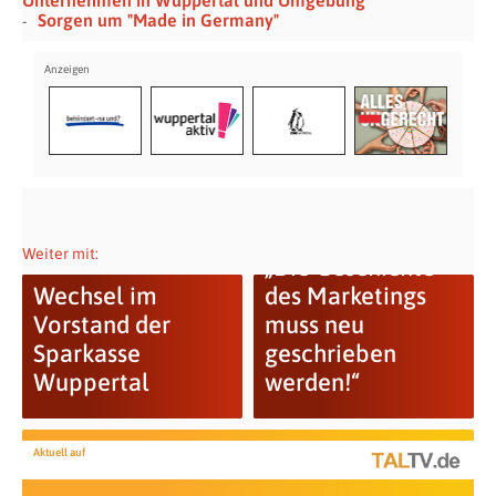
Sorgen um "Made in Germany"
Weiter mit:
„Die Geschichte
Wechsel im
des Marketings
Vorstand der
muss neu
Sparkasse
geschrieben
Wuppertal
werden!“
Aktuell auf