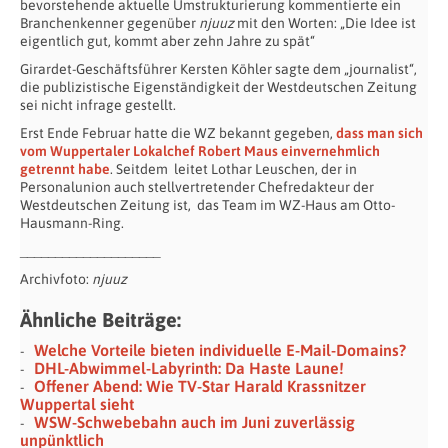
bevorstehende aktuelle Umstrukturierung kommentierte ein
Branchenkenner gegenüber
njuuz
mit den Worten: „Die Idee ist
eigentlich gut, kommt aber zehn Jahre zu spät“
Girardet-Geschäftsführer Kersten Köhler sagte dem „journalist“,
die publizistische Eigenständigkeit der Westdeutschen Zeitung
sei nicht infrage gestellt.
Erst Ende Februar hatte die WZ bekannt gegeben,
dass man sich
vom Wuppertaler Lokalchef Robert Maus einvernehmlich
getrennt habe
. Seitdem leitet Lothar Leuschen, der in
Personalunion auch stellvertretender Chefredakteur der
Westdeutschen Zeitung ist, das Team im WZ-Haus am Otto-
Hausmann-Ring.
____________________
Archivfoto:
njuuz
Ähnliche Beiträge:
Welche Vorteile bieten individuelle E-Mail-Domains?
DHL-Abwimmel-Labyrinth: Da Haste Laune!
Offener Abend: Wie TV-Star Harald Krassnitzer
Wuppertal sieht
WSW-Schwebebahn auch im Juni zuverlässig
unpünktlich