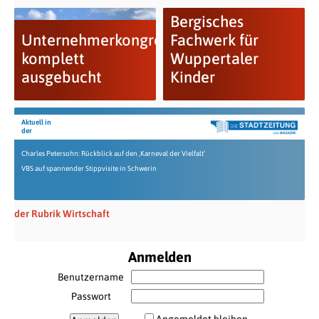
Bergisches
Unternehmerkongress
Fachwerk für
komplett
Wuppertaler
ausgebucht
Kinder
Aktuell in
der
Charles Petersohn: Rückblick auf den ‚Karneval der Vielfalt‘
VBS auf spannender Stippvisite in Schwerin
der Rubrik Wirtschaft
Anmelden
Benutzername
Passwort
Angemeldet bleiben