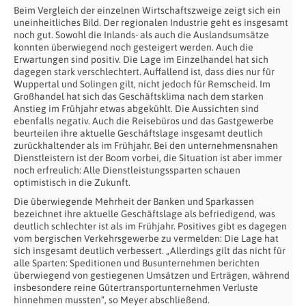
Beim Vergleich der einzelnen Wirtschaftszweige zeigt sich ein
uneinheitliches Bild. Der regionalen Industrie geht es insgesamt
noch gut. Sowohl die Inlands- als auch die Auslandsumsätze
konnten überwiegend noch gesteigert werden. Auch die
Erwartungen sind positiv. Die Lage im Einzelhandel hat sich
dagegen stark verschlechtert. Auffallend ist, dass dies nur für
Wuppertal und Solingen gilt, nicht jedoch für Remscheid. Im
Großhandel hat sich das Geschäftsklima nach dem starken
Anstieg im Frühjahr etwas abgekühlt. Die Aussichten sind
ebenfalls negativ. Auch die Reisebüros und das Gastgewerbe
beurteilen ihre aktuelle Geschäftslage insgesamt deutlich
zurückhaltender als im Frühjahr. Bei den unternehmensnahen
Dienstleistern ist der Boom vorbei, die Situation ist aber immer
noch erfreulich: Alle Dienstleistungssparten schauen
optimistisch in die Zukunft.
Die überwiegende Mehrheit der Banken und Sparkassen
bezeichnet ihre aktuelle Geschäftslage als befriedigend, was
deutlich schlechter ist als im Frühjahr. Positives gibt es dagegen
vom bergischen Verkehrsgewerbe zu vermelden: Die Lage hat
sich insgesamt deutlich verbessert. „Allerdings gilt das nicht für
alle Sparten: Speditionen und Busunternehmen berichten
überwiegend von gestiegenen Umsätzen und Erträgen, während
insbesondere reine Gütertransportunternehmen Verluste
hinnehmen mussten“, so Meyer abschließend.