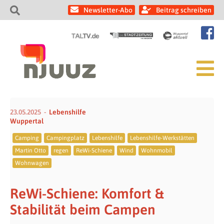
Newsletter-Abo
Beitrag schreiben
23.05.2025
Lebenshilfe
Wuppertal
Camping
Campingplatz
Lebenshilfe
Lebenshilfe-Werkstätten
Martin Otto
regen
ReWi-Schiene
Wind
Wohnmobil
Wohnwagen
ReWi-Schiene: Komfort &
Stabilität beim Campen