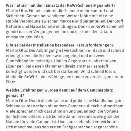
Was hat sich mit dem Einsatz der ReWi-Schiene® geändert?
Martin Otto: Für mich bietet die Schiene mehr Komfort und
Sicherheit. Gerade bei windigem Wetter fehlte mir oft eine
stabile Verbindung zwischen Markise und Seitenteilen. Der Stoff
flatterte und Nässe konnte eindringen. Dank der ReWi-Schiene®
gehört das der Vergangenheit an und ich kann den Urlaub
entspannt genießen.
Gibt es bei der Installation besondere Herausforderungen?
Martin Otto: Die Anbringung ist wirklich sehr einfach und schnell
erledigt, denn die Schiene wird angelegt und mit zwei
Gummibändern befestigt. Und im Gegensatz zu alternativen
Lösungen, bei denen Klammern direkt am Markisenstoff
befestigt werden und sich bei stärkerem Wind schnell lösen,
bleibt die ReWi-Schiene® hingegen immer zuverlässig an ihrem
Platz.
Welche Erfahrungen wurden damit auf dem Campingplatz
gemacht?
Martin Otto: Durch die einfache und praktische Handhabung der
Schiene wurden schon oft andere Camper auf mich aufmerksam.
Viele sprachen mich daraufhin an und ließen sich die Vorteile
der Schiene erklären. Ich konnte daran erkennen, wie groß der
Nutzen für viele Camper ist. Und ganz nebenbei entwickelten
sich manchmal aus den ersten Fachgesprächen sogar schöne