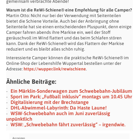
gemeinsam verbrachte Abende!
Warum ist die ReWi-Schiene® eine Empfehlung für alle Camper?
Martin Otto: Nicht nur bei der Verwendung mit Seitenteilen
bietet die Schiene Vorteile. Auch bei der Anbringung ohne
Seitenteile hat sie einen entscheidenden Pluspunkt, denn einige
Camper fahren abends ihre Markise ein, weil der Stoff
geräuschvoll im Wind flattert und das beim Schlafen stören
kann. Dank der ReWi-Schiene® wird das Flattern der Markise
reduziert und es bleibt alles schön ruhig.
Interessierte Camper können die praktische ReWi-Schiene® im
Online-Shop der Lebenshilfe Wuppertal bestellen unter der
Adresse:
https://wupper.link/rewischiene
.
Ähnliche Beiträge:
Ein Märklin-Sonderwagen zum Schwebebahn-Jubiläum
Sport im Park: „Fußball inklusiv“ montags um 10.45 Uhr
Digitalisierung mit der Brechstange
DHL-Abwimmel-Labyrinth: Da Haste Laune!
WSW-Schwebebahn auch im Juni zuverlässig
unpünktlich
WSW: „Schwebebahn fährt zuverlässig“ – irgendwie.