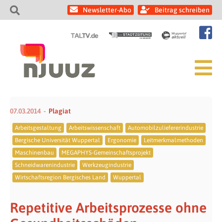
Newsletter-Abo
Beitrag schreiben
07.03.2014
Plagiat
Arbeitsgestaltung
Arbeitswissenschaft
Automobilzuliefererindustrie
Bergische Universität Wuppertal
Ergonomie
Leitmerkmalmethoden
Maschinenbau
MEGAPHYS-Gemeinschaftsprojekt
Schneidwarenindustrie
Werkzeugindustrie
Wirtschaftsregion Bergisches Land
Wuppertal
Repetitive Arbeitsprozesse ohne