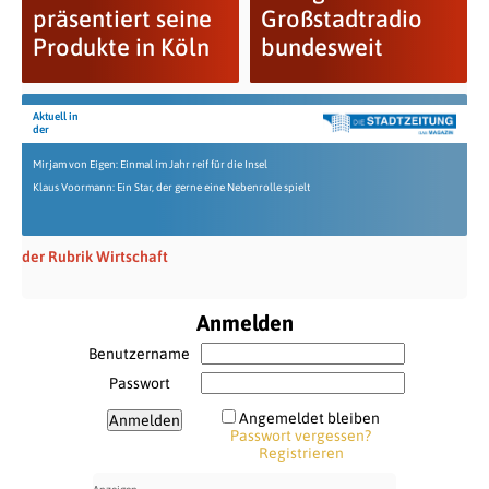
präsentiert seine
Großstadtradio
Produkte in Köln
bundesweit
Aktuell in
der
Mirjam von Eigen: Einmal im Jahr reif für die Insel
Klaus Voormann: Ein Star, der gerne eine Nebenrolle spielt
der Rubrik Wirtschaft
Anmelden
Benutzername
Passwort
Angemeldet bleiben
Passwort vergessen?
Registrieren