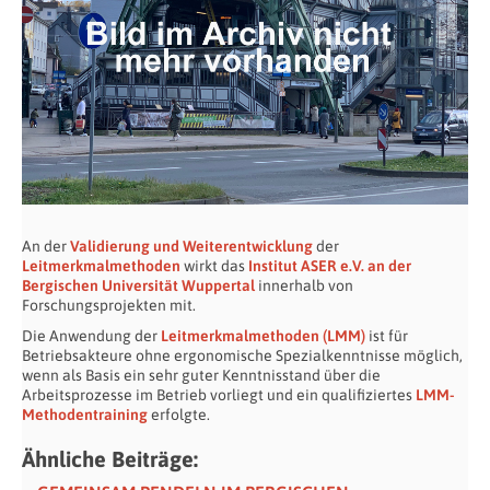
An der
Validierung und Weiterentwicklung
der
Leitmerkmalmethoden
wirkt das
Institut ASER e.V. an der
Bergischen Universität Wuppertal
innerhalb von
Forschungsprojekten mit.
Die Anwendung der
Leitmerkmalmethoden (LMM)
ist für
Betriebsakteure ohne ergonomische Spezialkenntnisse möglich,
wenn als Basis ein sehr guter Kenntnisstand über die
Arbeitsprozesse im Betrieb vorliegt und ein qualifiziertes
LMM-
Methodentraining
erfolgte.
Ähnliche Beiträge: