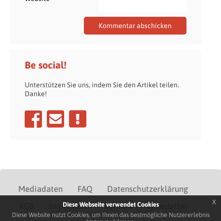
Be social!
Unterstützen Sie uns, indem Sie den Artikel teilen.
Danke!
Mediadaten
FAQ
Datenschutzerklärung
x
Diese Webseite verwendet Cookies
AGB
Impressum
Kontakt
Newsletter
Diese Website nutzt Cookies, um Ihnen das bestmögliche Nutzererlebnis