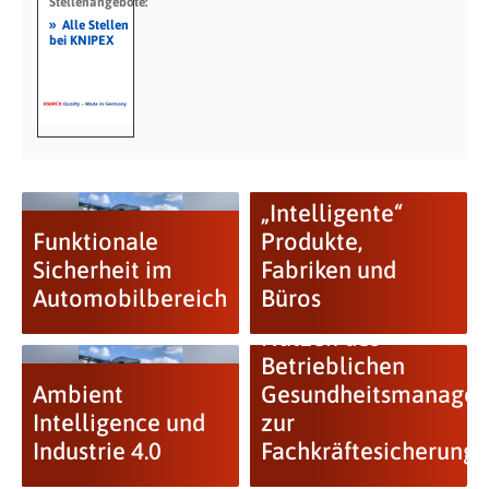
Stellenangebote:
»
Alle Stellen
bei KNIPEX
„Intelligente“
Funktionale
Produkte,
Sicherheit im
Fabriken und
Automobilbereich
Büros
Nutzen des
Betrieblichen
Ambient
Gesundheitsmanage
Intelligence und
zur
Industrie 4.0
Fachkräftesicherung