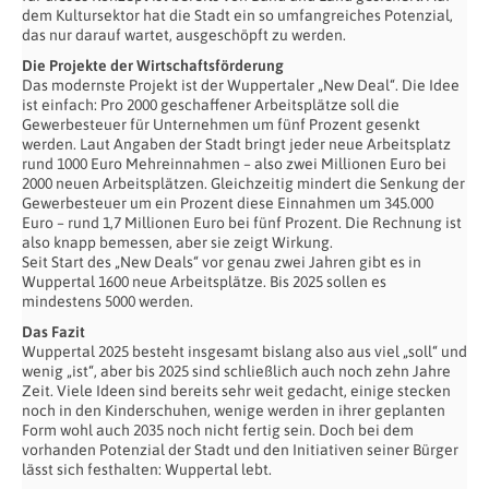
dem Kultursektor hat die Stadt ein so umfangreiches Potenzial,
das nur darauf wartet, ausgeschöpft zu werden.
Die Projekte der Wirtschaftsförderung
Das modernste Projekt ist der Wuppertaler „New Deal“. Die Idee
ist einfach: Pro 2000 geschaffener Arbeitsplätze soll die
Gewerbesteuer für Unternehmen um fünf Prozent gesenkt
werden. Laut Angaben der Stadt bringt jeder neue Arbeitsplatz
rund 1000 Euro Mehreinnahmen – also zwei Millionen Euro bei
2000 neuen Arbeitsplätzen. Gleichzeitig mindert die Senkung der
Gewerbesteuer um ein Prozent diese Einnahmen um 345.000
Euro – rund 1,7 Millionen Euro bei fünf Prozent. Die Rechnung ist
also knapp bemessen, aber sie zeigt Wirkung.
Seit Start des „New Deals“ vor genau zwei Jahren gibt es in
Wuppertal 1600 neue Arbeitsplätze. Bis 2025 sollen es
mindestens 5000 werden.
Das Fazit
Wuppertal 2025 besteht insgesamt bislang also aus viel „soll“ und
wenig „ist“, aber bis 2025 sind schließlich auch noch zehn Jahre
Zeit. Viele Ideen sind bereits sehr weit gedacht, einige stecken
noch in den Kinderschuhen, wenige werden in ihrer geplanten
Form wohl auch 2035 noch nicht fertig sein. Doch bei dem
vorhanden Potenzial der Stadt und den Initiativen seiner Bürger
lässt sich festhalten: Wuppertal lebt.