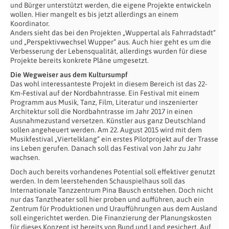
und Bürger unterstützt werden, die eigene Projekte entwickeln
wollen. Hier mangelt es bis jetzt allerdings an einem
Koordinator.
Anders sieht das bei den Projekten „Wuppertal als Fahrradstadt“
und „Perspektivwechsel Wupper“ aus. Auch hier geht es um die
Verbesserung der Lebensqualität, allerdings wurden für diese
Projekte bereits konkrete Pläne umgesetzt.
Die Wegweiser aus dem Kultursumpf
Das wohl interessanteste Projekt in diesem Bereich ist das 22-
Km-Festival auf der Nordbahntrasse. Ein Festival mit einem
Programm aus Musik, Tanz, Film, Literatur und inszenierter
Architektur soll die Nordbahntrasse im Jahr 2017 in einen
Ausnahmezustand versetzen. Künstler aus ganz Deutschland
sollen angeheuert werden. Am 22. August 2015 wird mit dem
Musikfestival „Viertelklang“ ein erstes Pilotprojekt auf der Trasse
ins Leben gerufen. Danach soll das Festival von Jahr zu Jahr
wachsen.
Doch auch bereits vorhandenes Potential soll effektiver genutzt
werden. In dem leerstehenden Schauspielhaus soll das
Internationale Tanzzentrum Pina Bausch entstehen. Doch nicht
nur das Tanztheater soll hier proben und aufführen, auch ein
Zentrum für Produktionen und Uraufführungen aus dem Ausland
soll eingerichtet werden. Die Finanzierung der Planungskosten
für dieses Konzept ist bereits von Bund und Land gesichert. Auf