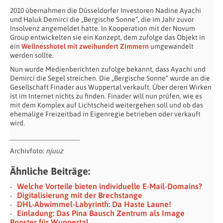
2010 übernahmen die Düsseldorfer Investoren Nadine Ayachi
und Haluk Demirci die „Bergische Sonne“, die im Jahr zuvor
Insolvenz angemeldet hatte. In Kooperation mit der Novum
Group entwickelten sie ein Konzept, dem zufolge das Objekt in
ein
Wellnesshotel mit zweihundert Zimmern
umgewandelt
werden sollte.
Nun wurde Medienberichten zufolge bekannt, dass Ayachi und
Demirci die Segel streichen. Die „Bergische Sonne“ wurde an die
Gesellschaft Finader aus Wuppertal verkauft. Über deren Wirken
ist im Internet nichts zu finden. Finader will nun prüfen, wie es
mit dem Komplex auf Lichtscheid weitergehen soll und ob das
ehemalige Freizeitbad in Eigenregie betrieben oder verkauft
wird.
____________________
Archivfoto:
njuuz
Ähnliche Beiträge:
Welche Vorteile bieten individuelle E-Mail-Domains?
Digitalisierung mit der Brechstange
DHL-Abwimmel-Labyrinth: Da Haste Laune!
Einladung: Das Pina Bausch Zentrum als Image
Booster für Wuppertal