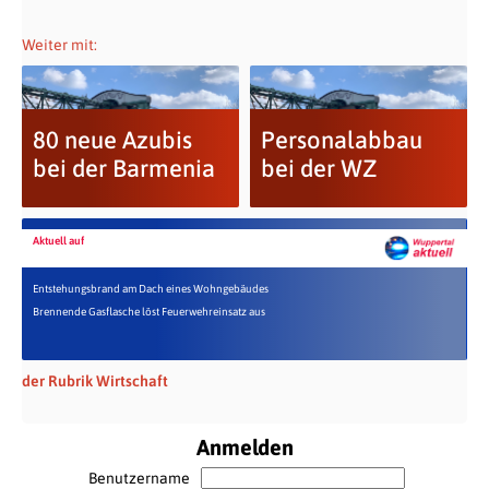
Weiter mit:
80 neue Azubis
Personalabbau
bei der Barmenia
bei der WZ
Aktuell auf
Entstehungsbrand am Dach eines Wohngebäudes
Brennende Gasflasche löst Feuerwehreinsatz aus
der Rubrik Wirtschaft
Anmelden
Benutzername