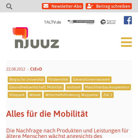
Newsletter-Abo
Beitrag schreiben
22.08.2012
CtEvD
Bergische Universität
Fördermittel
Generationennetzwerk
Gesundheitswirtschaft; Mobilität
Invitram
Maschinenbaukooperation
Vistapark
Wessel
Wirtschaftsförderung Wuppertal
Ziel 2
Alles für die Mobilität
Die Nachfrage nach Produkten und Leistungen für
ältere Menschen wächst angesichts des