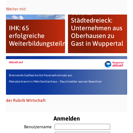
Weiter mit:
Vorbild
Städtedreieck:
IHK: 65
Unternehmen aus
erfolgreiche
Oberhausen zu
Weiterbildungsteilnehmer
Gast in Wuppertal
Aktuell auf
Brennende Gasflasche löst Feuerwehreinsatz aus
Matratze brennt in Mehrfamilienhaus – Rauchmelder warnen Bewohner
der Rubrik Wirtschaft
Anmelden
Benutzername