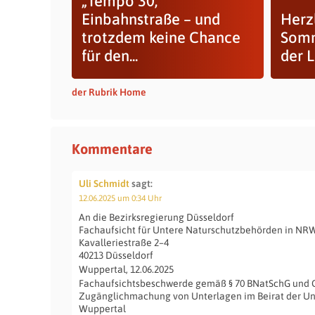
„Tempo 30,
Einbahnstraße – und
Herz
trotzdem keine Chance
Somm
für den...
der 
der Rubrik Home
Kommentare
Uli Schmidt
sagt:
12.06.2025 um 0:34 Uhr
An die Bezirksregierung Düsseldorf
Fachaufsicht für Untere Naturschutzbehörden in NR
Kavalleriestraße 2–4
40213 Düsseldorf
Wuppertal, 12.06.2025
Fachaufsichtsbeschwerde gemäß § 70 BNatSchG und 
Zugänglichmachung von Unterlagen im Beirat der U
Wuppertal