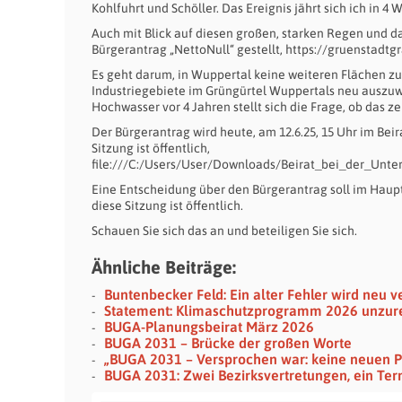
Kohlfuhrt und Schöller. Das Ereignis jährt sich ich in 4 
Auch mit Blick auf diesen großen, starken Regen und 
Bürgerantrag „NettoNull“ gestellt, https://gruenstad
Es geht darum, in Wuppertal keine weiteren Flächen zu
Industriegebiete im Grüngürtel Wuppertals neu auszuwe
Hochwasser vor 4 Jahren stellt sich die Frage, ob das z
Der Bürgerantrag wird heute, am 12.6.25, 15 Uhr im Be
Sitzung ist öffentlich,
file:///C:/Users/User/Downloads/Beirat_bei_der_Un
Eine Entscheidung über den Bürgerantrag soll im Haupt
diese Sitzung ist öffentlich.
Schauen Sie sich das an und beteiligen Sie sich.
Ähnliche Beiträge:
Buntenbecker Feld: Ein alter Fehler wird neu v
Statement: Klimaschutzprogramm 2026 unzur
BUGA-Planungsbeirat März 2026
BUGA 2031 – Brücke der großen Worte
„BUGA 2031 – Versprochen war: keine neuen P
BUGA 2031: Zwei Bezirksvertretungen, ein Ter