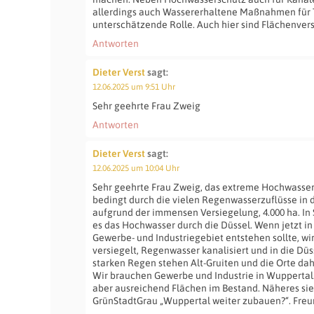
allerdings auch Wassererhaltene Maßnahmen für T
unterschätzende Rolle. Auch hier sind Flächenver
Antworten
Dieter Verst
sagt:
12.06.2025 um 9:51 Uhr
Sehr geehrte Frau Zweig
Antworten
Dieter Verst
sagt:
12.06.2025 um 10:04 Uhr
Sehr geehrte Frau Zweig, das extreme Hochwasser i
bedingt durch die vielen Regenwasserzuflüsse in
aufgrund der immensen Versiegelung, 4.000 ha. In 
es das Hochwasser durch die Düssel. Wenn jetzt in
Gewerbe- und Industriegebiet entstehen sollte, wir
versiegelt, Regenwasser kanalisiert und in die Düss
starken Regen stehen Alt-Gruiten und die Orte dah
Wir brauchen Gewerbe und Industrie in Wuppertal. 
aber ausreichend Flächen im Bestand. Näheres sie
GrünStadtGrau „Wuppertal weiter zubauen?“. Freun