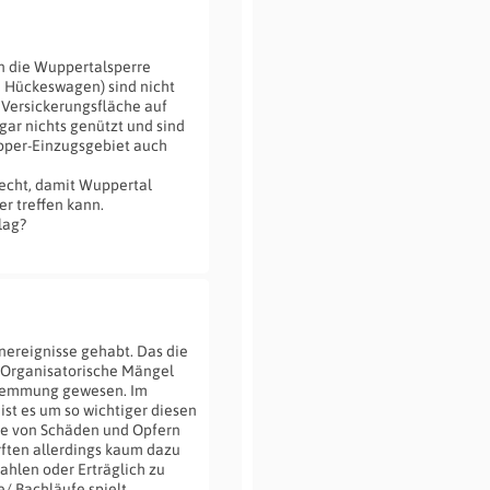
n die Wuppertalsperre
 Hückeswagen) sind nicht
 Versickerungsfläche auf
ar nichts genützt und sind
pper-Einzugsgebiet auch
cht, damit Wuppertal
r treffen kann.
lag?
enereignisse gehabt. Das die
 Organisatorische Mängel
chwemmung gewesen. Im
t es um so wichtiger diesen
lfe von Schäden und Opfern
ften allerdings kaum dazu
ahlen oder Erträglich zu
/ Bachläufe spielt