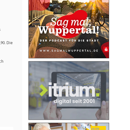
s
90. Die
ch