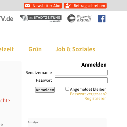
Newsletter-Abo
Beitrag schreiben
eizeit
Grün
Job & Soziales
Anmelden
Benutzername
Passwort
g
Angemeldet bleiben
Passwort vergessen?
Registrieren
öchte
ie