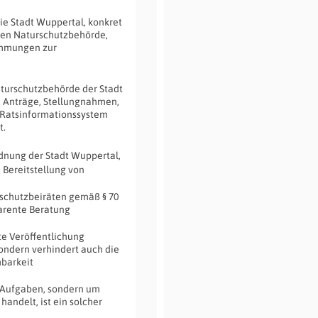
ie Stadt Wuppertal, konkret
eren Naturschutzbehörde,
immungen zur
Naturschutzbehörde der Stadt
. Anträge, Stellungnahmen,
s Ratsinformationssystem
t.
dnung der Stadt Wuppertal,
 Bereitstellung von
rschutzbeiräten gemäß § 70
arente Beratung
te Veröffentlichung
sondern verhindert auch die
barkeit
ge Aufgaben, sondern um
andelt, ist ein solcher