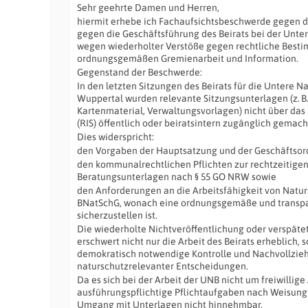
Sehr geehrte Damen und Herren,
hiermit erhebe ich Fachaufsichtsbeschwerde gegen d
gegen die Geschäftsführung des Beirats bei der Unt
wegen wiederholter Verstöße gegen rechtliche Best
ordnungsgemäßen Gremienarbeit und Information.
Gegenstand der Beschwerde:
In den letzten Sitzungen des Beirats für die Untere 
Wuppertal wurden relevante Sitzungsunterlagen (z. B
Kartenmaterial, Verwaltungsvorlagen) nicht über da
(RIS) öffentlich oder beiratsintern zugänglich gemach
Dies widerspricht:
den Vorgaben der Hauptsatzung und der Geschäftsor
den kommunalrechtlichen Pflichten zur rechtzeitigen
Beratungsunterlagen nach § 55 GO NRW sowie
den Anforderungen an die Arbeitsfähigkeit von Natu
BNatSchG, wonach eine ordnungsgemäße und transp
sicherzustellen ist.
Die wiederholte Nichtveröffentlichung oder verspäte
erschwert nicht nur die Arbeit des Beirats erheblich, 
demokratisch notwendige Kontrolle und Nachvollzieh
naturschutzrelevanter Entscheidungen.
Da es sich bei der Arbeit der UNB nicht um freiwilli
ausführungspflichtige Pflichtaufgaben nach Weisung h
Umgang mit Unterlagen nicht hinnehmbar.