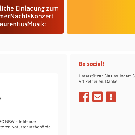
liche Einladung zum
erNachtsKonzert
LaurentiusMusik:
Be social!
Unterstützen Sie uns, indem S
Artikel teilen. Danke!
W
GO NRW – fehlende
nteren Naturschutzbehörde