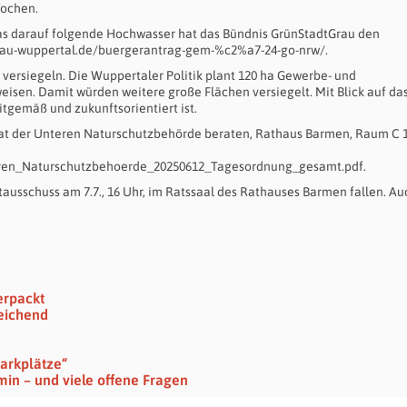
Wochen.
das darauf folgende Hochwasser hat das Bündnis GrünStadtGrau den
tgrau-wuppertal.de/buergerantrag-gem-%c2%a7-24-go-nrw/.
 versiegeln. Die Wuppertaler Politik plant 120 ha Gewerbe- und
isen. Damit würden weitere große Flächen versiegelt. Mit Blick auf da
eitgemäß und zukunftsorientiert ist.
irat der Unteren Naturschutzbehörde beraten, Rathaus Barmen, Raum C 1
teren_Naturschutzbehoerde_20250612_Tagesordnung_gesamt.pdf.
ausschuss am 7.7., 16 Uhr, im Ratssaal des Rathauses Barmen fallen. Au
erpackt
eichend
arkplätze“
min – und viele offene Fragen