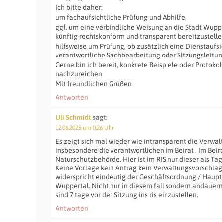
Ich bitte daher:
um fachaufsichtliche Prüfung und Abhilfe,
ggf. um eine verbindliche Weisung an die Stadt Wupp
künftig rechtskonform und transparent bereitzustelle
hilfsweise um Prüfung, ob zusätzlich eine Dienstauf
verantwortliche Sachbearbeitung oder Sitzungsleitung
Gerne bin ich bereit, konkrete Beispiele oder Protoko
nachzureichen.
Mit freundlichen Grüßen
Antworten
Uli Schmidt
sagt:
12.06.2025 um 0:26 Uhr
Es zeigt sich mal wieder wie intransparent die Verwal
insbesondere die verantwortlichen im Beirat . Im Beir
Naturschutzbehörde. Hier ist im RIS nur dieser als T
Keine Vorlage kein Antrag kein Verwaltungsvorschlag…
widerspricht eindeutig der Geschäftsordnung / Haupt
Wuppertal. Nicht nur in diesem fall sondern andaue
sind 7 tage vor der Sitzung ins ris einzustellen.
Antworten