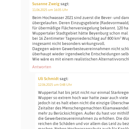
Susanne Zweig
sagt:
11.06.2025 um 16:05 Uhr
Beim Hochwasser 2021 sind zuerst die Bever- und dan
übergelaufen. Deren Einzugsgebiete (Radevormwald,
für übermäßige Flächenversiegelung bekannt. 120 ha
Wuppertaler Stadtgebiet hätte Beyenburg schon mal g
bei 16 Zentimeter Tagesniederschlag auf 800 km² Wu
insgesamt nicht besonders wirkungsvoll.
Dagegen wären Gewerbesteuereinnahmen nicht schle
überhaupt wieder irgendwelche Entscheidungen selbe
Wie wäre es mit einem realistischen Alternativvorsch
Antworten
Uli Schmidt
sagt:
12.06.2025 um 0:48 Uhr
Wuppertal hat bis jetzt nicht nur einmal Starkreg
Wupper so extrem hoch war hatte zwar auch viele
jedoch ist es halt eben nicht die einzige Übers
Zeitalter des Menschengemachten Kliamawandel is
mehr zu Berücksichtigen. Außer du hast vor mithi
die Gewerbesteuereinnahmen zu erhöhen. Die dür
reichen die Schäden und vor allem das Leid zu bez
machen. Neben Hochwasserschutz auch für Kanäle