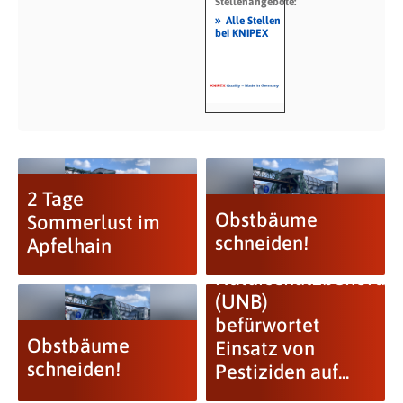
Stellenangebote:
»
Alle Stellen
bei KNIPEX
2 Tage
Obstbäume
Sommerlust im
schneiden!
Apfelhain
Untere
Naturschutzbehörde
(UNB)
befürwortet
Obstbäume
Einsatz von
schneiden!
Pestiziden auf...