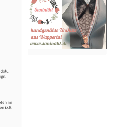
adolu,
ign,
oten im
n (z.B.