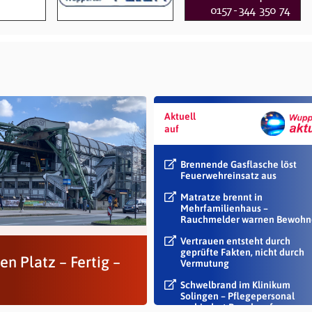
Aktuell
auf
Brennende Gasflasche löst
Feuerwehreinsatz aus
Matratze brennt in
Mehrfamilienhaus –
Rauchmelder warnen Bewohn
Vertrauen entsteht durch
geprüfte Fakten, nicht durch
en Platz – Fertig –
Vermutung
Schwelbrand im Klinikum
Solingen – Pflegepersonal
verhindert Rauch auf...