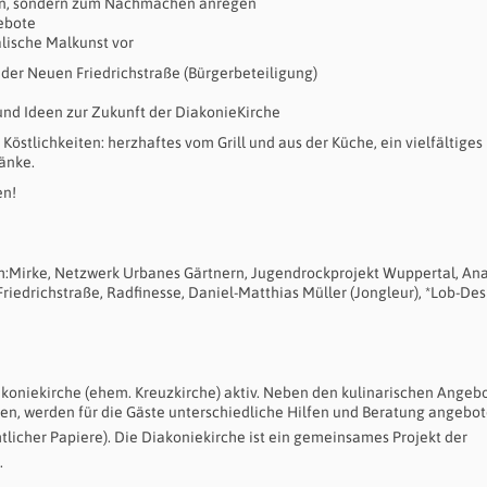
stern, sondern zum Nachmachen anregen
gebote
alische Malkunst vor
 der Neuen Friedrichstraße (Bürgerbeteiligung)
 und Ideen zur Zukunft der DiakonieKirche
Köstlichkeiten: herzhaftes vom Grill und aus der Küche, ein vielfältiges
änke.
en!
um:Mirke, Netzwerk Urbanes Gärtnern, Jugendrockprojekt Wuppertal, An
riedrichstraße, Radfinesse, Daniel-Matthias Müller (Jongleur), *Lob-Des
iakoniekirche (ehem. Kreuzkirche) aktiv. Neben den kulinarischen Angeb
hen, werden für die Gäste unterschiedliche Hilfen und Beratung angebote
licher Papiere). Die Diakoniekirche ist ein gemeinsames Projekt der
.