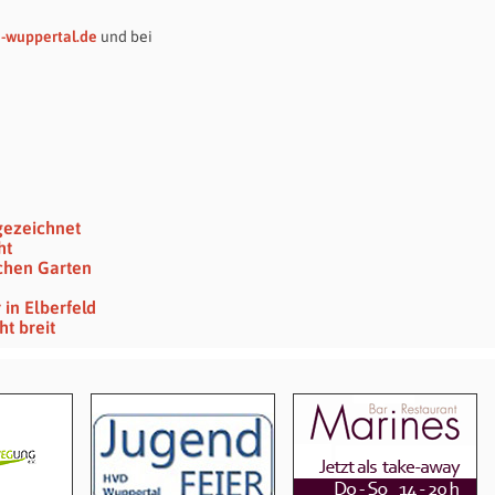
-wuppertal.de
und bei
gezeichnet
ht
schen Garten
in Elberfeld
t breit