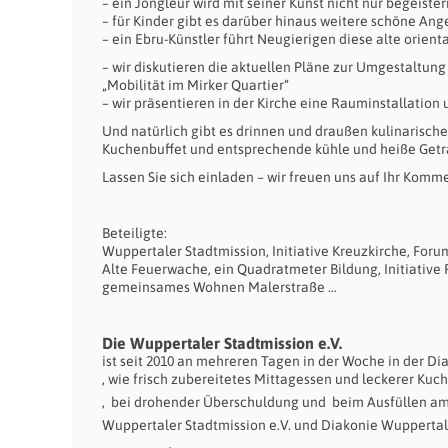
– ein Jongleur wird mit seiner Kunst nicht nur begei
– für Kinder gibt es darüber hinaus weitere schöne An
– ein Ebru-Künstler führt Neugierigen diese alte orient
– wir diskutieren die aktuellen Pläne zur Umgestaltung
„Mobilität im Mirker Quartier“
– wir präsentieren in der Kirche eine Rauminstallation
Und natürlich gibt es drinnen und draußen kulinarische 
Kuchenbuffet und entsprechende kühle und heiße Getr
Lassen Sie sich einladen – wir freuen uns auf Ihr Komm
Beteiligte:
Wuppertaler Stadtmission, Initiative Kreuzkirche, For
Alte Feuerwache, ein Quadratmeter Bildung, Initiative F
gemeinsames Wohnen Malerstraße …
Die Wuppertaler Stadtmission e.V.
ist seit 2010 an mehreren Tagen in der Woche in der D
, wie frisch zubereitetes Mittagessen und leckerer Kuc
,
bei drohender Überschuldung und
beim Ausfüllen amt
Wuppertaler Stadtmission e.V. und Diakonie Wuppertal