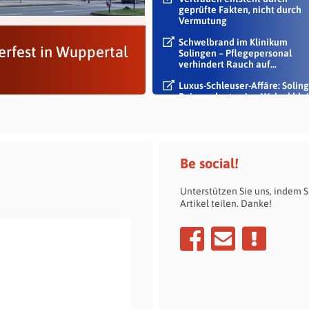
geprüfte Fakten, nicht durch
Vermutung
Schwelbrand im Klinikum
erfest in Wuppertal
Solingen – Pflegepersonal
verhindert Rauch auf...
Luxus-Schleuser-Affäre: Soling
Beigeordneter Jan Welzel blei
im Dienst
Be social!
Unterstützen Sie uns, indem S
Artikel teilen. Danke!