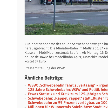
Zur Inbetriebnahme der neuen Schwebebahnwagen habe
herausgebracht. Die Miniatur-Bahn im Maßstab 1:87 ka
Kluse am MobiMobil erstmals kaufen. Ab Montag, 19. D
online.de sowie bei Modellbahn Apitz, Matschke Model
kostet 59 Euro.
Pressemitteilung der WSW
Ähnliche Beiträge:
WSW: „Schwebebahn fährt zuverlässig“ – irge
125 Jahre Schwebebahn: WSW und Politik feie
Etwas Statistik und Kritik zum 125-jährigen S
Schwebebahn: „Rappel, rappel“ statt „flüster, fl
Schwebebahn zu 99 Prozent verfügbar, zu 100
Millionen für Wuppertals Spielplätze: Stadt in