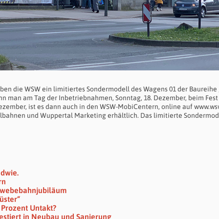
n die WSW ein limitiertes Sondermodell des Wagens 01 der Baureihe 
nn man am Tag der Inbetriebnahmen, Sonntag, 18. Dezember, beim Fest
ezember, ist es dann auch in den WSW-MobiCentern, online auf www.ws
lbahnen und Wuppertal Marketing erhältlich. Das limitierte Sondermod
ndwie.
rn
chwebebahn­jubiläum
üster“
 Prozent Untakt?
vestiert in Neubau und Sanierung