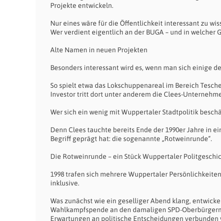
Projekte entwickeln.
Nur eines wäre für die Öffentlichkeit interessant zu wis
Wer verdient eigentlich an der BUGA – und in welcher
Alte Namen in neuen Projekten
Besonders interessant wird es, wenn man sich einige 
So spielt etwa das Lokschuppenareal im Bereich Tesche 
Investor tritt dort unter anderem die Clees-Unternehm
Wer sich ein wenig mit Wuppertaler Stadtpolitik besc
Denn Clees tauchte bereits Ende der 1990er Jahre in ei
Begriff geprägt hat: die sogenannte „Rotweinrunde“.
Die Rotweinrunde – ein Stück Wuppertaler Politgeschi
1998 trafen sich mehrere Wuppertaler Persönlichkeit
inklusive.
Was zunächst wie ein geselliger Abend klang, entwicke
Wahlkampfspende an den damaligen SPD-Oberbürgermei
Erwartungen an politische Entscheidungen verbunden 