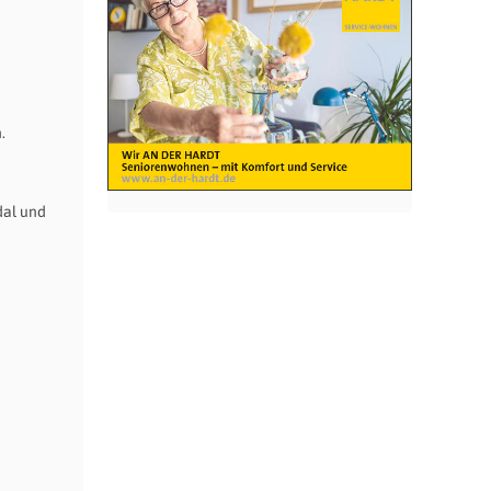
.
dal und