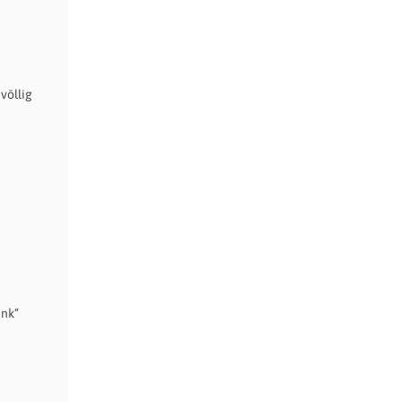
völlig
unk“