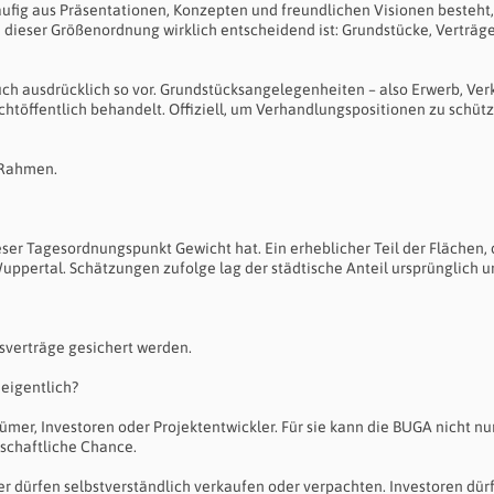
äufig aus Präsentationen, Konzepten und freundlichen Visionen besteht,
te dieser Größenordnung wirklich entscheidend ist: Grundstücke, Verträg
ch ausdrücklich so vor. Grundstücksangelegenheiten – also Erwerb, Ver
htöffentlich behandelt. Offiziell, um Verhandlungspositionen zu schüt
 Rahmen.
ser Tagesordnungspunkt Gewicht hat. Ein erheblicher Teil der Flächen, d
uppertal. Schätzungen zufolge lag der städtische Anteil ursprünglich u
sverträge gesichert werden.
eigentlich?
mer, Investoren oder Projektentwickler. Für sie kann die BUGA nicht nu
tschaftliche Chance.
er dürfen selbstverständlich verkaufen oder verpachten. Investoren dür