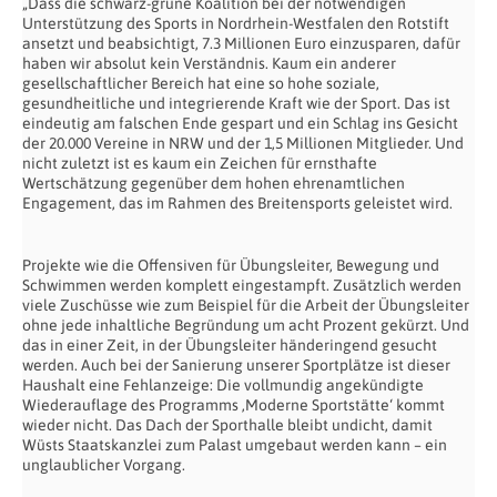
„Dass die schwarz-grüne Koalition bei der notwendigen
Unterstützung des Sports in Nordrhein-Westfalen den Rotstift
ansetzt und beabsichtigt, 7.3 Millionen Euro einzusparen, dafür
haben wir absolut kein Verständnis. Kaum ein anderer
gesellschaftlicher Bereich hat eine so hohe soziale,
gesundheitliche und integrierende Kraft wie der Sport. Das ist
eindeutig am falschen Ende gespart und ein Schlag ins Gesicht
der 20.000 Vereine in NRW und der 1,5 Millionen Mitglieder. Und
nicht zuletzt ist es kaum ein Zeichen für ernsthafte
Wertschätzung gegenüber dem hohen ehrenamtlichen
Engagement, das im Rahmen des Breitensports geleistet wird.
Projekte wie die Offensiven für Übungsleiter, Bewegung und
Schwimmen werden komplett eingestampft. Zusätzlich werden
viele Zuschüsse wie zum Beispiel für die Arbeit der Übungsleiter
ohne jede inhaltliche Begründung um acht Prozent gekürzt. Und
das in einer Zeit, in der Übungsleiter händeringend gesucht
werden. Auch bei der Sanierung unserer Sportplätze ist dieser
Haushalt eine Fehlanzeige: Die vollmundig angekündigte
Wiederauflage des Programms ‚Moderne Sportstätte‘ kommt
wieder nicht. Das Dach der Sporthalle bleibt undicht, damit
Wüsts Staatskanzlei zum Palast umgebaut werden kann – ein
unglaublicher Vorgang.