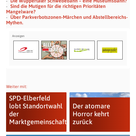
Die Wuppertaler Schwebebahn – eine Museumsbahn?
Sind die Mutigen für die richtigen Prioritäten
Mangelware?
Über Parkverbotszonen-Märchen und Abstellbereichs-
Mythen.
Weiter mit:
SPD-Elberfeld
lobt Standortwahl
Der atomare
der
Horror kehrt
Marktgemeinschaft
zurück