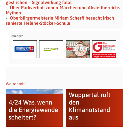
gestrichen – Signalwirkung fatal
Über Parkverbotszonen-Märchen und Abstellbereichs-
Mythen.
Oberbürgermeisterin Miriam Scherff besucht frisch
sanierte Helene-Stöcker-Schule
Weiter mit:
Wuppertal ruft
4/24 Was, wenn
den
die Energiewende
Klimanotstand
scheitert?
aus