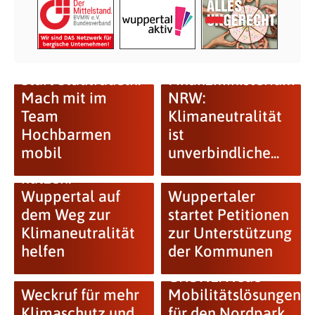
Start Stadtradeln:
Finanzministerium
Mach mit im
NRW:
Team
Klimaneutralität
Hochbarmen
ist
mobil
unverbindliche...
Klimastreik
nutzen:
Wuppertal auf
Wuppertaler
dem Weg zur
startet Petitionen
Klimaneutralität
zur Unterstützung
helfen
der Kommunen
GRÜNE: Neue
Weckruf für mehr
Mobilitätslösungen
Klimaschutz und
für den Nordpark