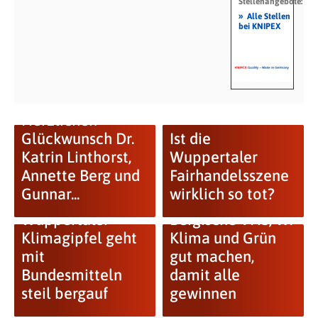
Stellenangebote:
»
Alle Stellen
bei KNIPEX
Herzlichen
Glückwunsch Dr.
Ist die
Katrin Linthorst,
Wuppertaler
Annette Berg und
Fairhandelsszene
Gunnar...
wirklich so tot?
Wuppertaler
Bergische VHS, W:
Klimagipfel geht
Klima und Grün
mit
gut machen,
Bundesmitteln
damit alle
steil bergauf
gewinnen