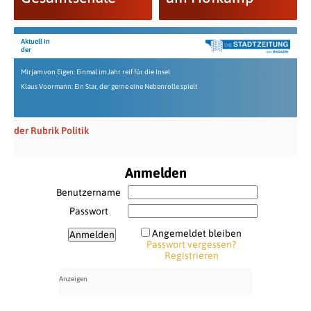
Aktuell in
der
Mirjam von Eigen: Einmal im Jahr reif für die Insel
Klaus Voormann: Ein Star, der gerne eine Nebenrolle spielt
der Rubrik Politik
Anmelden
Benutzername
Passwort
Angemeldet bleiben
Passwort vergessen?
Registrieren