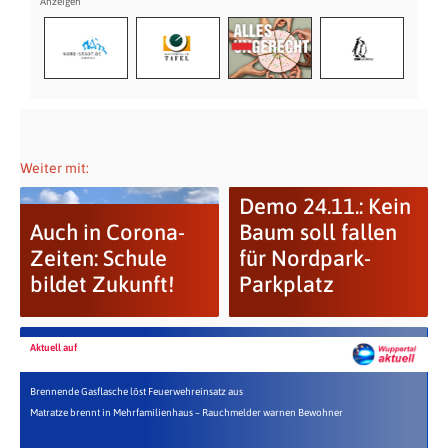
Weiter mit:
Demo 24.11.: Kein
Auch in Corona-
Baum soll fallen
Zeiten: Schule
für Nordpark-
bildet Zukunft!
Parkplatz
Aktuell auf
Brennende Gasflasche löst Feuerwehreinsatz aus
Matratze brennt in Mehrfamilienhaus – Rauchmelder warnen Bewohner