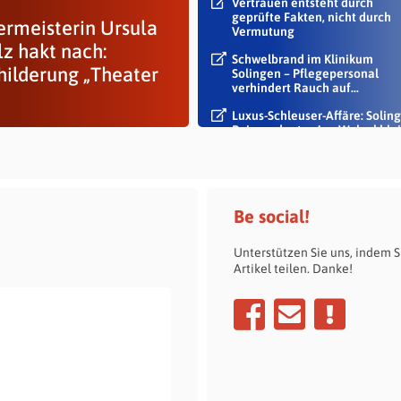
Vertrauen entsteht durch
geprüfte Fakten, nicht durch
ermeisterin Ursula
Vermutung
lz hakt nach:
Schwelbrand im Klinikum
hilderung „Theater
Solingen – Pflegepersonal
verhindert Rauch auf...
Luxus-Schleuser-Affäre: Soling
Beigeordneter Jan Welzel blei
im Dienst
Be social!
Unterstützen Sie uns, indem S
Artikel teilen. Danke!