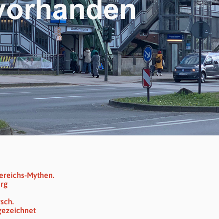
ereichs-Mythen.
erg
sch.
gezeichnet