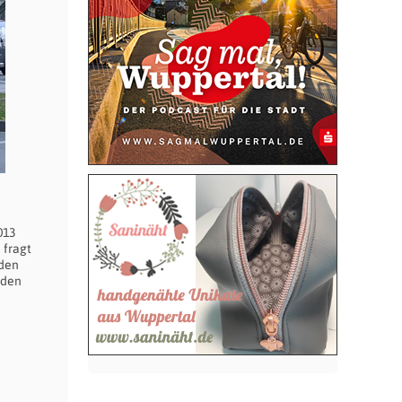
013
 fragt
 den
 den