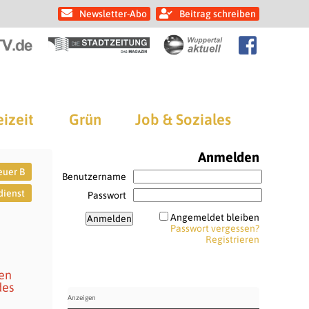
Newsletter-Abo
Beitrag schreiben
eizeit
Grün
Job & Soziales
Anmelden
euer B
Benutzername
dienst
Passwort
Angemeldet bleiben
Passwort vergessen?
Registrieren
ten
des