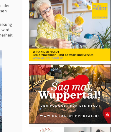
un den
ssen
passung
 wird.
herheit