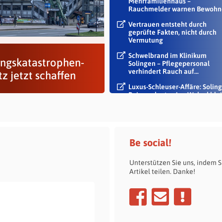
Mehrfamilienhaus –
Rauchmelder warnen Bewohn
Vertrauen entsteht durch
geprüfte Fakten, nicht durch
Vermutung
Schwelbrand im Klinikum
ungskatastrophen-
Solingen – Pflegepersonal
verhindert Rauch auf...
z jetzt schaffen
Luxus-Schleuser-Affäre: Soling
Beigeordneter Jan Welzel blei
im Dienst
Be social!
Unterstützen Sie uns, indem S
Artikel teilen. Danke!