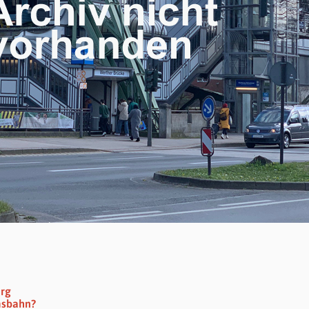
erg
msbahn?