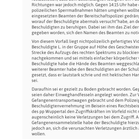
Richtungen war jedoch möglich. Gegen 14:15 Uhr habe 
polizeilichen Sperrmaßnahmen hätten umgehen wollten.
eingesetzten Beamten der Bereitschaftspolizei gedrän
worauf der Beschuldigte abermals versucht“habe, an 
Beschuldigten zu beruhigen. Dabei sei ihm das Ziel d
gegeben worden, sich den Namen des Beamten zu notie
Von diesem Vorfall liegt nichtpolizeilich gefertigtes V
Beschuldigte L. in der Gruppe auf Höhe des Geschwister
Strecke des Aufzugs des rechten Spektrums zu blockiere
nachgekommen und sei mittels einfacher körperlicher
Beschuldigte habe die Hände des Beamten weggeschla
weiterer Beamter habe den Beschuldigten an der Schul
gesetzt, dass er lautstark schrie und mit hektische
sei.
Daraufhin sei er gezielt zu Boden gebracht worden. Ge
seien daher Einweghandfesseln angelegt worden. Zur Ver
Gefangenentransportwagen gebracht und dem Polizeige
Beschuldigtenvernehmung im Beisein eines Rechtsbeis
des pp Wuppertal den Zugriffskräften im Vorfeld nicht 
augenscheinlich keine Verletzungen bei dem Zugriff.
Gefangenensammelstelle habe der Beschuldigte hierz
jedoch an, sich die verursachten Verletzungen ärztlic
wollen.