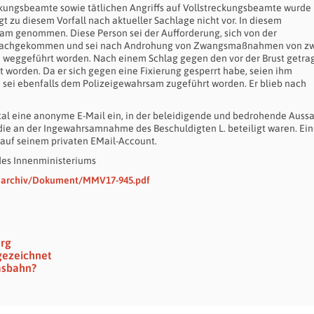
kungsbeamte sowie tätlichen Angriffs auf Vollstreckungsbeamte wurde
gt zu diesem Vorfall nach aktueller Sachlage nicht vor. In diesem
m genommen. Diese Person sei der Aufforderung, sich von der
cht nachgekommen und sei nach Androhung von Zwangsmaßnahmen von z
d weggeführt worden. Nach einem Schlag gegen den vor der Brust getr
 worden. Da er sich gegen eine Fixierung gesperrt habe, seien ihm
sei ebenfalls dem Polizeigewahrsam zugeführt worden. Er blieb nach
al eine anonyme E-Mail ein, in der beleidigende und bedrohende Auss
die an der Ingewahrsamnahme des Beschuldigten L. beteiligt waren. Ei
 auf seinem privaten EMail-Account.
des Innenministeriums
narchiv/Dokument/MMV17-945.pdf
erg
gezeichnet
msbahn?