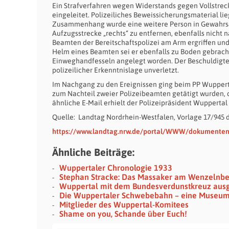
Ein Strafverfahren wegen Widerstands gegen Vollstrec
eingeleitet. Polizeiliches Beweissicherungsmaterial lie
Zusammenhang wurde eine weitere Person in Gewahrsa
Aufzugsstrecke „rechts“ zu entfernen, ebenfalls ni
Beamten der Bereitschaftspolizei am Arm ergriffen un
Helm eines Beamten sei er ebenfalls zu Boden gebracht
Einweghandfesseln angelegt worden. Der Beschuldigte 
polizeilicher Erkenntnislage unverletzt.
Im Nachgang zu den Ereignissen ging beim PP Wuppert
zum Nachteil zweier Polizeibeamten getätigt wurden, 
ähnliche E-Mail erhielt der Polizeipräsident Wuppertal
Quelle: Landtag Nordrhein-Westfalen, Vorlage 17/945 
https://www.landtag.nrw.de/portal/WWW/dokumente
Ähnliche Beiträge:
Wuppertaler Chronologie 1933
Stephan Stracke: Das Massaker am Wenzelnb
Wuppertal mit dem Bundesverdunstkreuz aus
Die Wuppertaler Schwebebahn – eine Museu
Mitglieder des Wuppertal-Komitees
Shame on you, Schande über Euch!