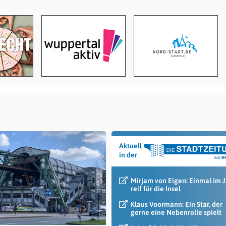
Aktuell
in der
Mirjam von Eigen: Einmal im 
reif für die Insel
Klaus Voormann: Ein Star, der
gerne eine Nebenrolle spielt