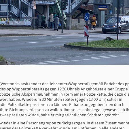
(Vorstandsvorsitzender des JobcentersWuppertal) gemäß Bericht des p
 des pp Wuppertalbereits gegen 12:30 Uhr als Angehöriger einer Gruppe 
 polizeiliche Absperrmaßnahmen in Form einer Polizeikette, die dazu di
ert haben. Wiederum 30 Minuten später (gegen 13:00 Uhr) soll er in
, die Polizeikette passieren zu können. Er habe angegeben, den durch
hlte Richtung verlassen zu wollen. Ihm sei es dabei egal gewesen, ob i
was passieren würde, habe er mit gerichtlichen Schritten gedroht.
ch wieder in eine Personengruppe zurückgezogen. In diesem Zusammenha
sieren der Polizeikette verwehrt wurde. Ein Entfernen in alle anderen