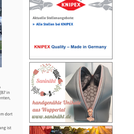
Aktuelle Stellenangebote:
»
Alle Stellen bei KNIPEX
p
(B7 in
enten,
hm dort
ng ist