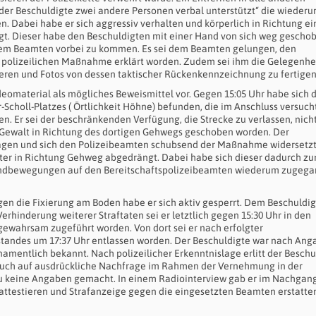
der Beschuldigte zwei andere Personen verbal unterstützt“ die wiederu
 Dabei habe er sich aggressiv verhalten und körperlich in Richtung ei
gt. Dieser habe den Beschuldigten mit einer Hand von sich weg gescho
dem Beamten vorbei zu kommen. Es sei dem Beamten gelungen, den
er polizeilichen Maßnahme erklärt worden. Zudem sei ihm die Gelegenhe
ren und Fotos von dessen taktischer Rückenkennzeichnung zu fertigen
ideomaterial als mögliches Beweismittel vor. Gegen 15:05 Uhr habe sich 
-Scholl-Platzes ( Örtlichkeit Höhne) befunden, die im Anschluss versucht
n. Er sei der beschränkenden Verfügung, die Strecke zu verlassen, nich
 Gewalt in Richtung des dortigen Gehwegs geschoben worden. Der
gen und sich den Polizeibeamten schubsend der Maßnahme widersetzt.
ter in Richtung Gehweg abgedrängt. Dabei habe sich dieser dadurch zu
n Handbewegungen auf den Bereitschaftspolizeibeamten wiederum zugeg
gen die Fixierung am Boden habe er sich aktiv gesperrt. Dem Beschuldi
hinderung weiterer Straftaten sei er letztlich gegen 15:30 Uhr in den
wahrsam zugeführt worden. Von dort sei er nach erfolgter
tandes um 17:37 Uhr entlassen worden. Der Beschuldigte war nach An
namentlich bekannt. Nach polizeilicher Erkenntnislage erlitt der Beschu
 Auch auf ausdrückliche Nachfrage im Rahmen der Vernehmung in der
u keine Angaben gemacht. In einem Radiointerview gab er im Nachgan
h attestieren und Strafanzeige gegen die eingesetzten Beamten erstatte