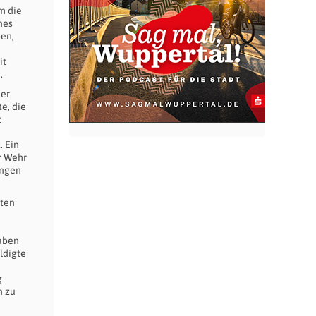
m die
nes
ben,
it
.
der
e, die
t
 Ein
r Wehr
angen
gten
gaben
ldigte
g
n zu