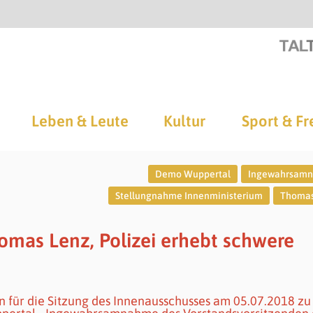
Leben & Leute
Kultur
Sport & Fr
Demo Wuppertal
Ingewahrsam
Stellungnahme Innenministerium
Thomas
as Lenz, Polizei erhebt schwere
ern für die Sitzung des Innenausschusses am 05.07.2018 z