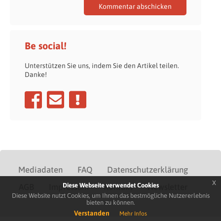
Be social!
Unterstützen Sie uns, indem Sie den Artikel teilen.
Danke!
Mediadaten
FAQ
Datenschutzerklärung
x
Diese Webseite verwendet Cookies
AGB
Impressum
Kontakt
Newsletter
Diese Website nutzt Cookies, um Ihnen das bestmögliche Nutzererlebnis
bieten zu können.
Verstanden
Mehr Infos