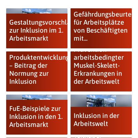
Gefährdungsbeurteil
Gestaltungsvorschläge
für Arbeitsplätze
zur Inklusion im 1.
von Beschäftigten
Arbeitsmarkt
mit...
Prävention
Produktentwicklung
arbeitsbedingter
– Beitrag der
Muskel-Skelett-
Normung zur
Erkrankungen in
Inklusion
der Arbeitswelt
FuE-Beispiele zur
Inklusion in der
Inklusion in den 1.
Arbeitswelt
Arbeitsmarkt
Teilhabe,