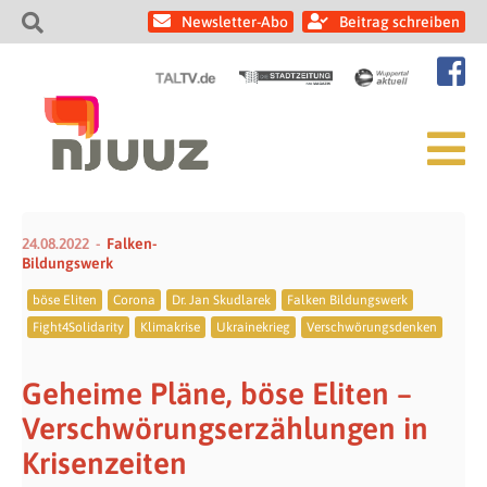
Newsletter-Abo
Beitrag schreiben
24.08.2022
Falken-
Bildungswerk
böse Eliten
Corona
Dr. Jan Skudlarek
Falken Bildungswerk
Fight4Solidarity
Klimakrise
Ukrainekrieg
Verschwörungsdenken
Geheime Pläne, böse Eliten –
Verschwörungserzählungen in
Krisenzeiten