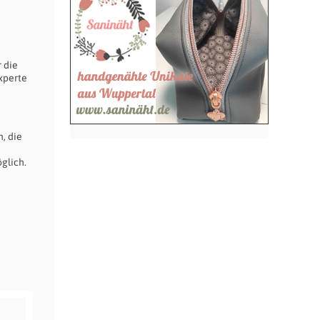
 die
experte
n
.
, die
glich.