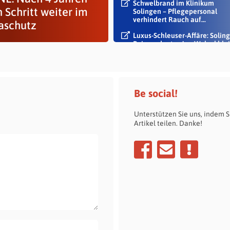
Schwelbrand im Klinikum
 Schritt weiter im
Solingen – Pflegepersonal
verhindert Rauch auf...
aschutz
Luxus-Schleuser-Affäre: Soling
Beigeordneter Jan Welzel blei
im Dienst
Be social!
Unterstützen Sie uns, indem S
Artikel teilen. Danke!