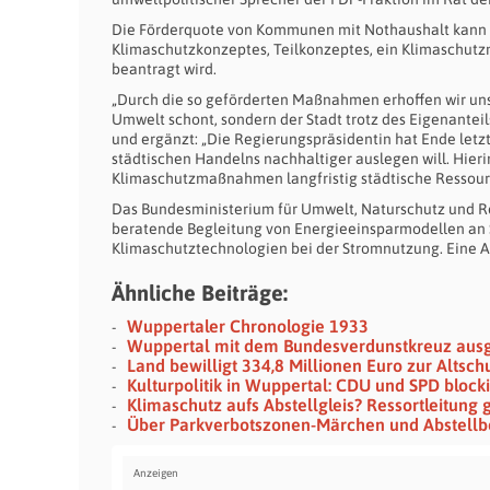
Die Förderquote von Kommunen mit Nothaushalt kann b
Klimaschutzkonzeptes, Teilkonzeptes, ein Klimaschutzm
beantragt wird.
„Durch die so geförderten Maßnahmen erhoffen wir uns e
Umwelt schont, sondern der Stadt trotz des Eigenanteils
und ergänzt: „Die Regierungspräsidentin hat Ende letzte
städtischen Handelns nachhaltiger auslegen will. Hier
Klimaschutzmaßnahmen langfristig städtische Ressourc
Das Bundesministerium für Umwelt, Naturschutz und Re
beratende Begleitung von Energieeinsparmodellen an 
Klimaschutztechnologien bei der Stromnutzung. Eine An
Ähnliche Beiträge:
Wuppertaler Chronologie 1933
Wuppertal mit dem Bundesverdunstkreuz aus
Land bewilligt 334,8 Millionen Euro zur Altsc
Kulturpolitik in Wuppertal: CDU und SPD blocki
Klimaschutz aufs Abstellgleis? Ressortleitung 
Über Parkverbotszonen-Märchen und Abstellb