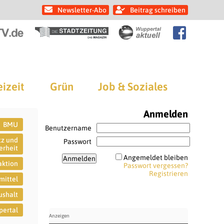
Newsletter-Abo
Beitrag schreiben
eizeit
Grün
Job & Soziales
Anmelden
BMU
Benutzername
tz und
Passwort
erheit
Angemeldet bleiben
aktion
Passwort vergessen?
Registrieren
mittel
ushalt
ertal