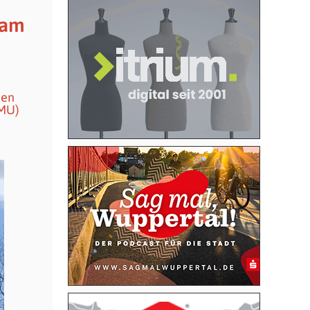
sam
ien
BMU)