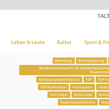
Leben & Leute
Kultur
Sport & Fr
Bewerbung
Bezirksregierung
Bundesministerium für für Umwelt Naturschu
Reaktorsich
Bundesumweltministerium
FDP
FDP-Fr
FDP-Ratsfraktion
Fördergelder
Förder
freie Träger
Klimaschutz
Notha
Regierungspräsidentin
Wupp