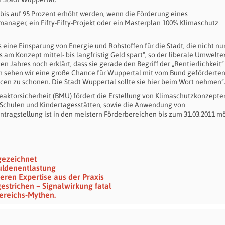
is auf 95 Prozent erhöht werden, wenn die Förderung eines
anager, ein Fifty-Fifty-Projekt oder ein Masterplan 100% Klimaschutz
ine Einsparung von Energie und Rohstoffen für die Stadt, die nicht nur
 am Konzept mittel- bis langfristig Geld spart“, so der liberale Umwelt
n Jahres noch erklärt, dass sie gerade den Begriff der „Rentierlichkeit“
in sehen wir eine große Chance für Wuppertal mit vom Bund geförderte
en zu schonen. Die Stadt Wuppertal sollte sie hier beim Wort nehmen“
aktorsicherheit (BMU) fördert die Erstellung von Klimaschutzkonzepten
Schulen und Kindertagesstätten, sowie die Anwendung von
tragstellung ist in den meistern Förderbereichen bis zum 31.03.2011 mö
gezeichnet
huldenentlastung
eren Expertise aus der Praxis
gestrichen – Signalwirkung fatal
ereichs-Mythen.