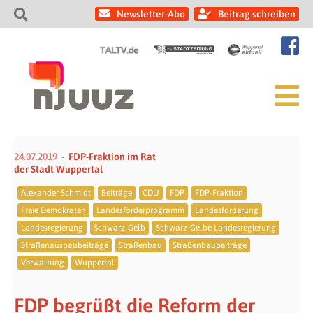
Newsletter-Abo
Beitrag schreiben
24.07.2019
FDP-Fraktion im Rat
der Stadt Wuppertal
Alexander Schmidt
Beiträge
CDU
FDP
FDP-Fraktion
Freie Demokraten
Landesförderprogramm
Landesförderung
Landesregierung
Schwarz-Gelb
Schwarz-Gelbe Landesregierung
Straßenausbaubeiträge
Straßenbau
Straßenbaubeiträge
Verwaltung
Wuppertal
FDP begrüßt die Reform der