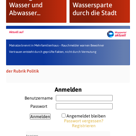
Wasser und
Wassersparte
Abwasser...
durch die Stadt
Aktuell auf
Matratze brennt in Mehrfamilienhaus – Rauchmelder warnen Bewohner
Vertrauen entsteht durch geprüfte Fakten, nicht durch Vermutung
der Rubrik Politik
Anmelden
Benutzername
Passwort
Angemeldet bleiben
Passwort vergessen?
Registrieren