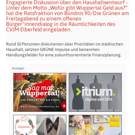
Engagierte Diskussion über den Haushaltsentwurf -
Unter dem Motto „Wofür gibt Wuppertal Geld aus?“
hat die Ratsfraktion von Bündnis 90/Die Grünen am
Freitagabend zu einem offenen
Bürger*innendialog in die Räumlichkeiten des
CVJM Elberfeld eingeladen.
Rund 50 Personen diskutierten über Prioritäten im städtischen
Haushalt, setzten GRÜNE Impulse und benannten
Handlungsfelder für eine zukunftsorientierte Finanzplanung.