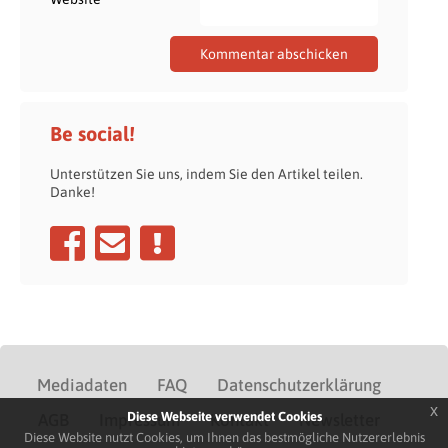
Be social!
Unterstützen Sie uns, indem Sie den Artikel teilen.
Danke!
Mediadaten
FAQ
Datenschutzerklärung
x
Diese Webseite verwendet Cookies
AGB
Impressum
Kontakt
Newsletter
Diese Website nutzt Cookies, um Ihnen das bestmögliche Nutzererlebnis