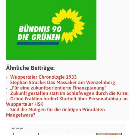
Ähnliche Beiträge:
Wuppertaler Chronologie 1933
Stephan Stracke: Das Massaker am Wenzelnberg
„Für eine zukunftsorientierte Finanzplanung“
Zukunft gestalten statt im Schlafwagen durch die Krise:
Grüne Fraktion fordert Klarheit über Personalabbau im
Wuppertaler HSK
Sind die Mutigen für die richtigen Prioritäten
Mangelware?