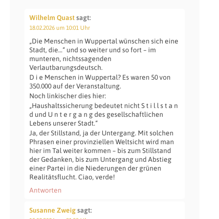
Wilhelm Quast
sagt:
18.02.2026 um 10:01 Uhr
„Die Menschen in Wuppertal wünschen sich eine
Stadt, die…“ und so weiter und so fort – im
munteren, nichtssagenden
Verlautbarungsdeutsch.
D i e Menschen in Wuppertal? Es waren 50 von
350.000 auf der Veranstaltung.
Noch linkischer dies hier:
„Haushaltssicherung bedeutet nicht S t i l l s t a n
d und U n t e r g a n g des gesellschaftlichen
Lebens unserer Stadt.“
Ja, der Stillstand, ja der Untergang. Mit solchen
Phrasen einer provinziellen Weltsicht wird man
hier im Tal weiter kommen – bis zum Stillstand
der Gedanken, bis zum Untergang und Abstieg
einer Partei in die Niederungen der grünen
Realitätsflucht. Ciao, verde!
Antworten
Susanne Zweig
sagt: