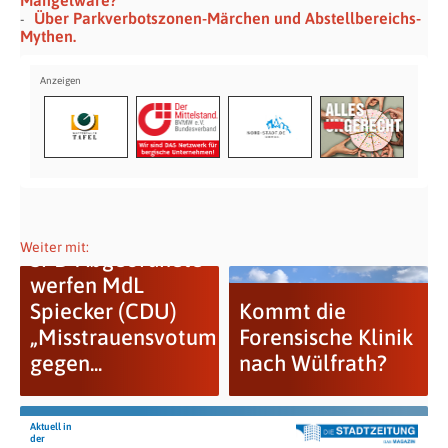
Über Parkverbotszonen-Märchen und Abstellbereichs-
Mythen.
Weiter mit:
SPD-Abgeordnete
werfen MdL
Spiecker (CDU)
Kommt die
„Misstrauensvotum
Forensische Klinik
gegen...
nach Wülfrath?
Aktuell in
der