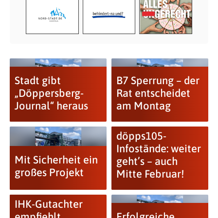
Stadt gibt
B7 Sperrung – der
„Döppersberg-
Rat entscheidet
Journal“ heraus
am Montag
döpps105-
Infostände: weiter
Mit Sicherheit ein
geht’s – auch
großes Projekt
Mitte Februar!
IHK-Gutachter
empfiehlt
Erfolgreiche