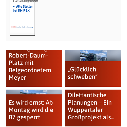
Stellenangebote:
»
Alle Stellen
bei KNIPEX
FDP-Fraktion:
Ortsbegehung
Robert-Daum-
Platz mit
„Glücklich
Beigeordnetem
schweben“
Meyer
Dilettantische
Es wird ernst: Ab
Planungen – Ein
Montag wird die
Wuppertaler
B7 gesperrt
Großprojekt als...