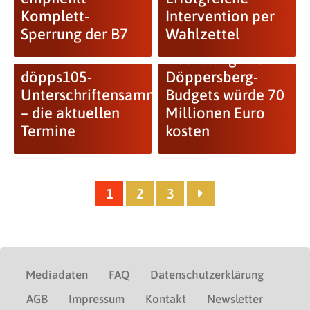
Komplett-
Intervention per
Sperrung der B7
Wahlzettel
Deckelung des
döpps105-
Döppersberg-
Unterschriftensammlung
Budgets würde 70
– die aktuellen
Millionen Euro
Termine
kosten
1
2
3
Mediadaten
FAQ
Datenschutzerklärung
AGB
Impressum
Kontakt
Newsletter