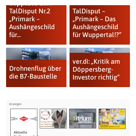
döpps105 zum
TalDisput Nr.2
TalDisput –
„Primark –
„Primark – Das
Aushängeschild
Aushängeschild
für...
für Wuppertal!?“
ver.di: „Kritik am
Drohnenflug über
Döppersberg-
die B7-Baustelle
Investor richtig“
Aktuelle