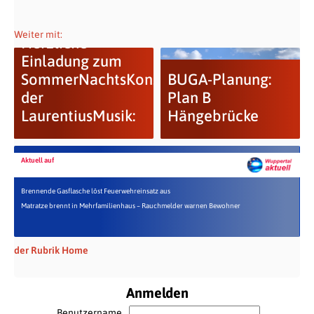
Weiter mit:
Herzliche
Einladung zum
SommerNachtsKonzert
BUGA-Planung:
der
Plan B
LaurentiusMusik:
Hängebrücke
Aktuell auf
Brennende Gasflasche löst Feuerwehreinsatz aus
Matratze brennt in Mehrfamilienhaus – Rauchmelder warnen Bewohner
der Rubrik Home
Anmelden
Benutzername