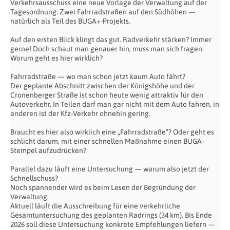
Verkehrsausschuss eine neue Vorlage der Verwaltung auf der
Tagesordnung: Zwei Fahrradstraßen auf den Südhöhen —
natürlich als Teil des BUGA+-Projekts.
Auf den ersten Blick klingt das gut. Radverkehr stärken? Immer
gerne! Doch schaut man genauer hin, muss man sich fragen:
Worum geht es hier wirklich?
Fahrradstraße — wo man schon jetzt kaum Auto fährt?
Der geplante Abschnitt zwischen der Königshöhe und der
Cronenberger Straße ist schon heute wenig attraktiv für den
Autoverkehr. In Teilen darf man gar nicht mit dem Auto fahren, in
anderen ist der Kfz-Verkehr ohnehin gering.
Braucht es hier also wirklich eine „Fahrradstraße“? Oder geht es
schlicht darum, mit einer schnellen Maßnahme einen BUGA-
Stempel aufzudrücken?
Parallel dazu läuft eine Untersuchung — warum also jetzt der
Schnellschuss?
Noch spannender wird es beim Lesen der Begründung der
Verwaltung:
Aktuell läuft die Ausschreibung für eine verkehrliche
Gesamtuntersuchung des geplanten Radrings (34 km). Bis Ende
2026 soll diese Untersuchung konkrete Empfehlungen liefern —