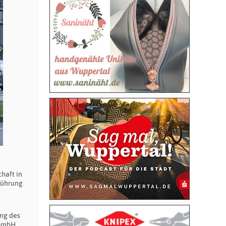
haft in
rführung
ung des
 GmbH