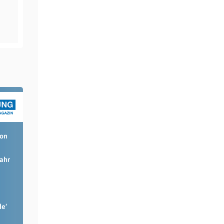
ion
Jahr
de‘