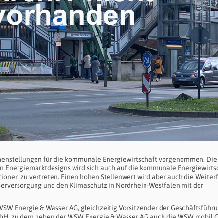
enstellungen für die kommunale Energiewirtschaft vorgenommen. Die
en Energiemarktdesigns wird sich auch auf die kommunale Energiewirtsc
itionen zu vertreten. Einen hohen Stellenwert wird aber auch die Weite
erversorgung und den Klimaschutz in Nordrhein-Westfalen mit der
r WSW Energie & Wasser AG, gleichzeitig Vorsitzender der Geschäftsführ
bH, zu dem neben der WSW Energie & Wasser AG auch die WSW mobil