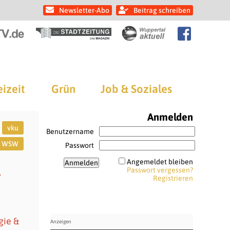
Newsletter-Abo
Beitrag schreiben
eizeit
Grün
Job & Soziales
Anmelden
vku
Benutzername
WSW
Passwort
Angemeldet bleiben
Passwort vergessen?
r
Registrieren
gie &