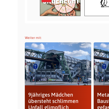
Weiter mit:
9jähriges Mädchen
Meta
übersteht schlimmen
Baus
Unfall glimpflich
gefa