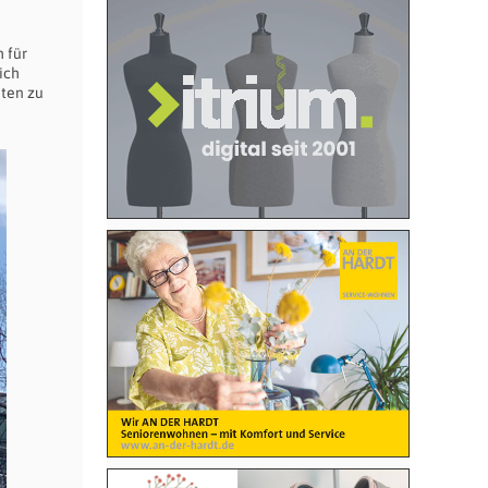
 für
ich
eten zu