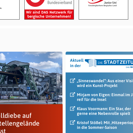
Aktuell
in der
„Sinneswandel“: Aus einer Vis
wird ein Kunst-Projekt
Mirjam von Eigen: Einmal im 
reif für die Insel
Klaus Voormann: Ein Star, der
gerne eine Nebenrolle spielt
lldiebe auf
tellengelände
Kristof Stößel: Mit ‚Hitzeperio
in die Sommer-Saison
sst